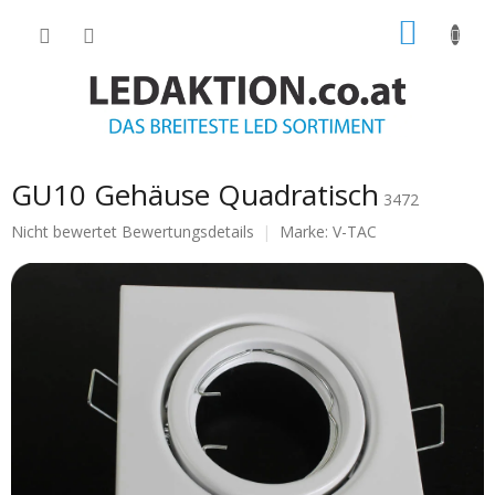
Zum
WARE
Inhalt
springen
GU10 Gehäuse Quadratisch
3472
Die
Nicht bewertet
Bewertungsdetails
Marke:
V-TAC
durchschnittliche
Produktbewertung
ist
0.0
von
5
Sternen.