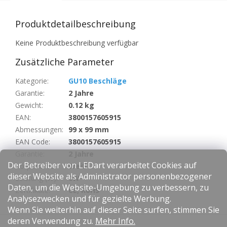
Produktdetailbeschreibung
Keine Produktbeschreibung verfügbar
Zusätzliche Parameter
Kategorie
:
GU10 Beschläge
Garantie
:
2 Jahre
Gewicht
:
0.12 kg
EAN
:
3800157605915
Abmessungen
:
99 x 99 mm
EAN Code
:
3800157605915
Garantie
:
2 Jahre
Der Betreiber von LEDart verarbeitet Cookies auf
Körperfarbe
:
Weiß
dieser Website als Administrator personenbezogener
Leistung (W)
:
0W
Daten, um die Website-Umgebung zu verbessern, zu
Zertifikate
:
CE, RoHS
Analysezwecken und für gezielte Werbung.
Wenn Sie weiterhin auf dieser Seite surfen, stimmen Sie
F
deren Verwendung zu.
Mehr Info.