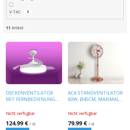
V-TAC
3
11
Artikel
L
i
s
t
e
d
e
r
P
DECKENVENTILATOR
ACA STANDVENTILATOR
r
MIT FERNBEDIENUNG.
60W, Ø45CM, MAXIMALE
o
36W, 2000LM, 6
HÖHE 1,35M, KUPFER
d
GESCHWINDIGKEITEN,
[FANSMPC50]
Nicht verfügbar
Nicht verfügbar
u
35W, 45DB CCT, WEISS
124.99 €
79.99 €
k
/ st
/ st
[FANKKWH10G]