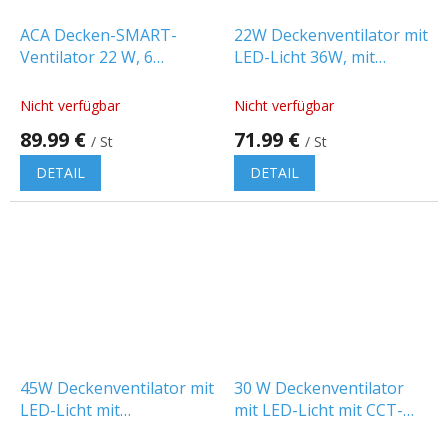
ACA Decken-SMART-
22W Deckenventilator mit
Ventilator 22 W, 6
LED-Licht 36W, mit
Geschwindigkeiten, 50
Fernbedienung, CCT, 6
dB, LED 36 W CCT,
Geschwindigkeiten,
Nicht verfügbar
Nicht verfügbar
schwarz [FANOKBL20G]
schwarz [FANOKBL10G]
89.99 €
71.99 €
/ St
/ St
DETAIL
DETAIL
45W Deckenventilator mit
30 W Deckenventilator
LED-Licht mit
mit LED-Licht mit CCT-
Fernbedienung, CCT,
Fernbedienung, 3 Flügel