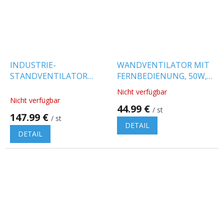
INDUSTRIE-
WANDVENTILATOR MIT
STANDVENTILATOR
FERNBEDIENUNG, 50W,
150W, Ø65CM, METALL,
Ø45CM, SCHWARZ
Nicht verfügbar
Die
MAXIMALE HÖHE 1,8M
[FANWPB40R]
Nicht verfügbar
durchschnittliche
44.99 €
[FANWPW40R]
/ st
Produktbewertung
147.99 €
/ st
ist
DETAIL
5.0
DETAIL
von
5
Sternen.