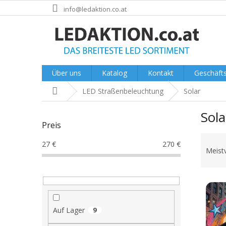
Zum
info@ledaktion.co.at
Inhalt
springen
Über uns
Katalog
Kontakt
Geschäft
Startseite
LED Straßenbeleuchtung
Solar
S
Sola
e
Preis
i
P
t
27
€
270
€
r
e
Meist
o
n
d
l
L
u
e
i
k
i
s
t
s
Auf Lager
9
t
s
t