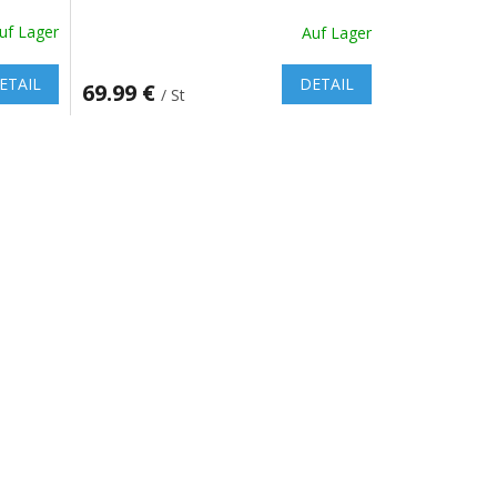
uf Lager
Auf Lager
Die
durchschnittliche
Produktbewertung
ETAIL
DETAIL
69.99 €
/ St
ist
5.0
von
5
Sternen.