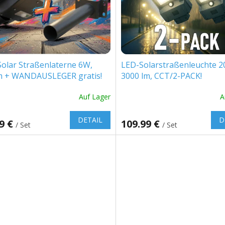
olar Straßenlaterne 6W,
LED-Solarstraßenleuchte 2
m + WANDAUSLEGER gratis!
3000 lm, CCT/2-PACK!
Auf Lager
A
DETAIL
D
99 €
109.99 €
/ Set
/ Set