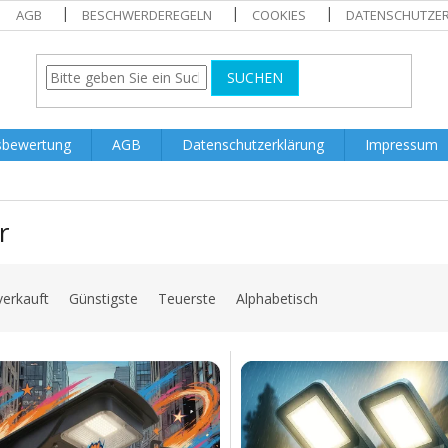
AGB
BESCHWERDEREGELN
COOKIES
DATENSCHUTZE
SUCHEN
sbewertung
AGB
Datenschutzerklärung
Impressum
r
verkauft
Günstigste
Teuerste
Alphabetisch