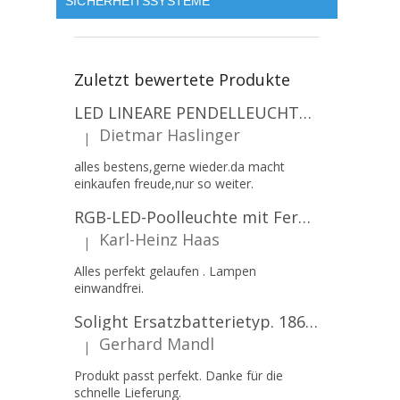
SICHERHEITSSYSTEME
Zuletzt bewertete Produkte
LED LINEARE PENDELLEUCHTE EXECULINE 120CM, 30W, 3750LM, 96°, 4000K, IP20, WEISS [207806]
Dietmar Haslinger
|
Die Produktbewertung beträgt 5 von 5 Sternen.
alles bestens,gerne wieder.da macht
einkaufen freude,nur so weiter.
RGB-LED-Poolleuchte mit Fernbedienung, 12W, 1260lm, PAR56, 12V, 1+1 gratis!
Karl-Heinz Haas
|
Die Produktbewertung beträgt 5 von 5 Sternen.
Alles perfekt gelaufen . Lampen
einwandfrei.
Solight Ersatzbatterietyp. 18650, 3,7 V, Li-Ion, 2200 mAh [WN900]
Gerhard Mandl
|
Die Produktbewertung beträgt 5 von 5 Sternen.
Produkt passt perfekt. Danke für die
schnelle Lieferung.