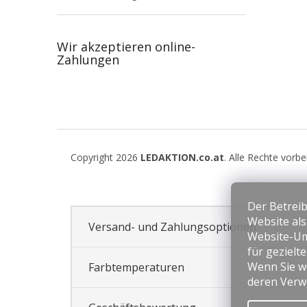
Wir akzeptieren online-
Zahlungen
F
u
Copyright 2026
LEDAKTION.co.at
. Alle Rechte vorb
ß
z
e
Der Betreib
i
Website al
l
Versand- und Zahlungsoptionen
Website-Um
e
für gezielt
Wenn Sie we
Farbtemperaturen
deren Verw