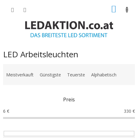
Zum
WARE
Inhalt
springen
LED Arbeitsleuchten
P
r
Meistverkauft
Günstigste
Teuerste
Alphabetisch
o
d
u
Preis
k
t
6
€
330
€
s
o
r
t