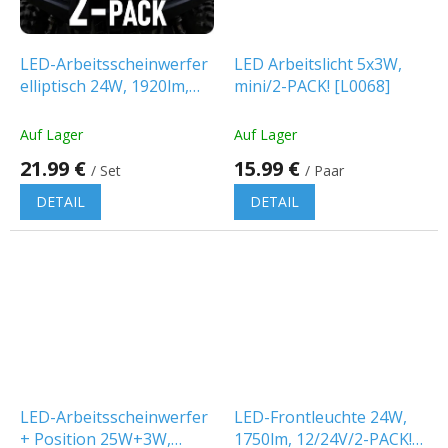
LED-Arbeitsscheinwerfer
LED Arbeitslicht 5x3W,
elliptisch 24W, 1920lm,
mini/2-PACK! [L0068]
8xLED, 12V/24V, IP67/2-
PACK! [L0109-B]
Auf Lager
Auf Lager
21.99 €
15.99 €
/ Set
/ Paar
DETAIL
DETAIL
LED-Arbeitsscheinwerfer
LED-Frontleuchte 24W,
+ Position 25W+3W,
1750lm, 12/24V/2-PACK!