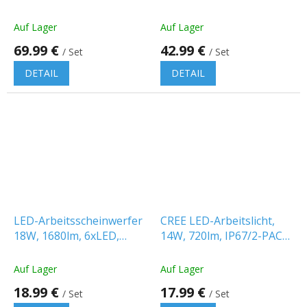
2200lm/2-PACK! [L3422]
[L3420]
Auf Lager
Auf Lager
69.99 €
42.99 €
/ Set
/ Set
DETAIL
DETAIL
LED-Arbeitsscheinwerfer
CREE LED-Arbeitslicht,
18W, 1680lm, 6xLED,
14W, 720lm, IP67/2-PACK!
12V/24V, IP67/2-PACK!
[LB0031]
[L0097S-B]
Auf Lager
Auf Lager
18.99 €
17.99 €
/ Set
/ Set