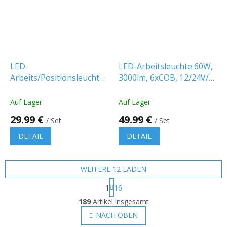
LED-
LED-Arbeitsleuchte 60W,
Arbeits/Positionsleuchte
3000lm, 6xCOB, 12/24V/2-
X-SPIDER 18W, 1700lm,
PACK! [LB0125]
IP67 / 2-Pack! [L0196]
Auf Lager
Auf Lager
29.99 €
49.99 €
/ Set
/ Set
DETAIL
DETAIL
WEITERE 12 LADEN
P
1
16
a
S
g
189
Artikel insgesamt
t
i
e
NACH OBEN
n
u
i