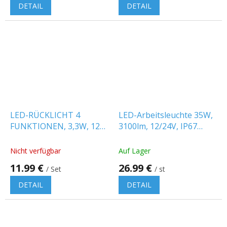
DETAIL
DETAIL
LED-RÜCKLICHT 4
LED-Arbeitsleuchte 35W,
FUNKTIONEN, 3,3W, 12V,
3100lm, 12/24V, IP67
IP67/2-PACK! [L1963]
[L0089-B]
Nicht verfügbar
Auf Lager
11.99 €
26.99 €
/ Set
/ st
DETAIL
DETAIL