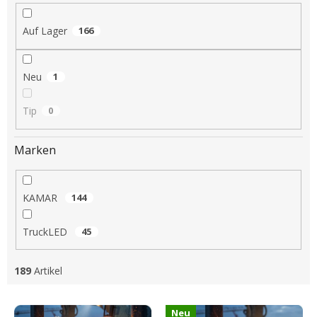
i
e
Auf Lager
166
r
u
n
Neu
1
g
Tip
0
Marken
KAMAR
144
TruckLED
45
189
Artikel
L
Neu