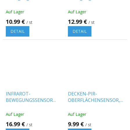
Decke, 360°, komplett
Wandmontage mit
schwarz
beweglichem Kopf,
Auf Lager
Auf Lager
schwarz
10.99 €
12.99 €
/ st
/ st
DETAIL
DETAIL
INFRAROT-
DECKEN-PIR-
BEWEGUNGSSENSOR
OBERFLÄCHENSENSOR,
(TÜR
REICHWEITE MAXIMAL
OFFEN/GESCHLOSSEN),
8M, MAXIMAL 400W,
Auf Lager
Auf Lager
MAXIMAL 200 W, IP20
IP20, WEISS
16.99 €
9.99 €
/ st
/ st