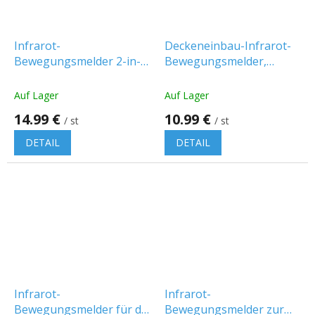
Infrarot-
Deckeneinbau-Infrarot-
Bewegungsmelder 2-in-1
Bewegungsmelder,
(Handbewegung + Tür
komplett schwarz
offen/geschlossen), 360°,
Auf Lager
Auf Lager
max. 200 W
14.99 €
10.99 €
/ st
/ st
DETAIL
DETAIL
Infrarot-
Infrarot-
Bewegungsmelder für die
Bewegungsmelder zur