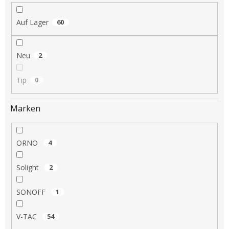
i
e
Auf Lager
60
r
u
n
Neu
2
g
Tip
0
Marken
ORNO
4
Solight
2
SONOFF
1
V-TAC
54