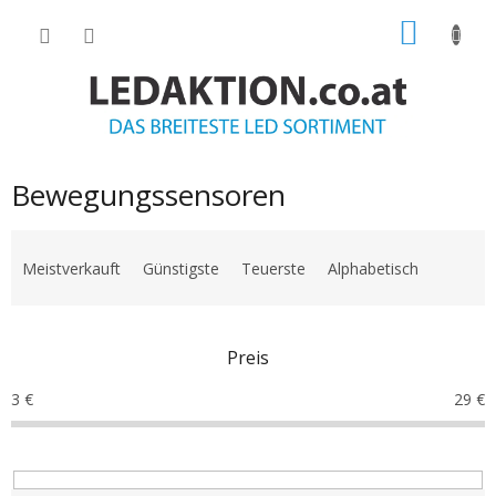
Zum
WARE
Inhalt
springen
Bewegungssensoren
P
r
Meistverkauft
Günstigste
Teuerste
Alphabetisch
o
d
u
Preis
k
t
3
€
29
€
s
o
r
t