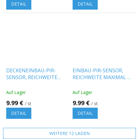
DETAIL
DETAIL
DECKENEINBAU-PIR-
EINBAU-PIR-SENSOR,
SENSOR, REICHWEITE
REICHWEITE MAXIMAL 10
MAXIMAL 8M, MAXIMAL
m, MAXIMAL 200 W, IP20,
600W, IP20, WEISS
WEISS
Auf Lager
Auf Lager
9.99 €
9.99 €
/ st
/ st
DETAIL
DETAIL
WEITERE 12 LADEN