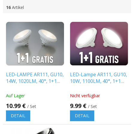
16
Artikel
L
i
s
t
e
d
e
r
P
LED-LAMPE AR111, GU10,
LED-Lampe AR111, GU10,
r
14W, 1020LM, 40°, 1+1
10W, 1100LM, 40°, 1+1
o
gratis!
gratis!
d
Auf Lager
Nicht verfügbar
u
10.99 €
9.99 €
k
/ Set
/ Set
t
DETAIL
DETAIL
e