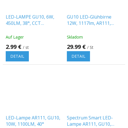
LED-LAMPE GU10, 6W,
GU10 LED-Glühbirne
450LM, 38°, CCT
12W, 1117lm, AR111,
3000/4000/6000K
6400K
[WOJ+14703]
Auf Lager
Skladom
2.99 €
29.99 €
/ st
/ St
DETAIL
DETAIL
LED-Lampe AR111, GU10,
Spectrum Smart LED-
10W, 1100LM, 40°
Lampe AR111, GU10,