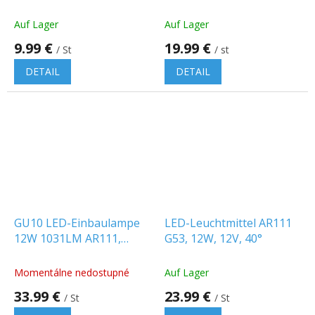
230V, 10W, 1050lm, 30°,
CCT, weißer Körper
Auf Lager
Auf Lager
[WOJ+14512]
9.99 €
19.99 €
/ St
/ st
DETAIL
DETAIL
GU10 LED-Einbaulampe
LED-Leuchtmittel AR111
12W 1031LM AR111,
G53, 12W, 12V, 40°
dimmbar. 3000K
Momentálne nedostupné
Auf Lager
33.99 €
23.99 €
/ St
/ St