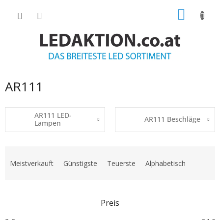
Zum
WARE
Inhalt
springen
AR111
AR111 LED-
AR111 Beschläge
Lampen
P
r
Meistverkauft
Günstigste
Teuerste
Alphabetisch
o
d
u
Preis
k
t