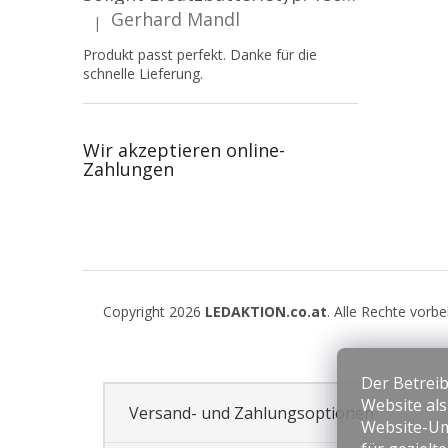
Gerhard Mandl
|
Die Produktbewertung beträgt 5 von 5 Sternen.
Produkt passt perfekt. Danke für die
schnelle Lieferung.
Wir akzeptieren online-
Zahlungen
F
u
Copyright 2026
LEDAKTION.co.at
. Alle Rechte vorb
ß
z
e
Der Betreib
i
Website al
l
Versand- und Zahlungsoptionen
Website-Um
e