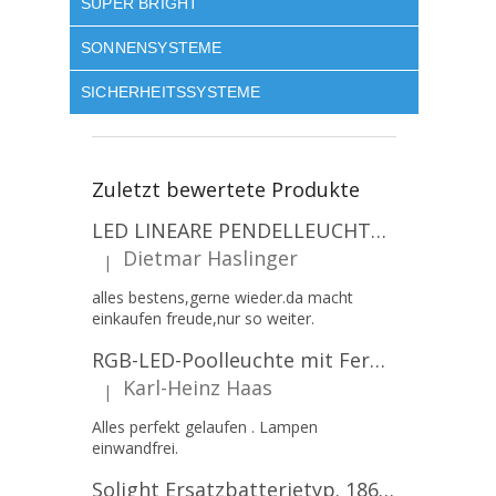
SUPER BRIGHT
SONNENSYSTEME
SICHERHEITSSYSTEME
Zuletzt bewertete Produkte
LED LINEARE PENDELLEUCHTE EXECULINE 120CM, 30W, 3750LM, 96°, 4000K, IP20, WEISS [207806]
Dietmar Haslinger
|
Die Produktbewertung beträgt 5 von 5 Sternen.
alles bestens,gerne wieder.da macht
einkaufen freude,nur so weiter.
RGB-LED-Poolleuchte mit Fernbedienung, 12W, 1260lm, PAR56, 12V, 1+1 gratis!
Karl-Heinz Haas
|
Die Produktbewertung beträgt 5 von 5 Sternen.
Alles perfekt gelaufen . Lampen
einwandfrei.
Solight Ersatzbatterietyp. 18650, 3,7 V, Li-Ion, 2200 mAh [WN900]