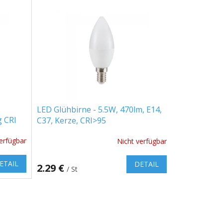
LED Glühbirne - 5.5W, 470lm, E14,
g CRI
C37, Kerze, CRI>95
erfügbar
Nicht verfügbar
ETAIL
DETAIL
2.29 €
/ St