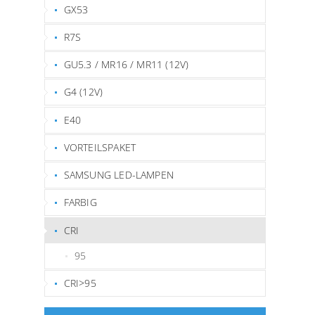
GX53
R7S
GU5.3 / MR16 / MR11 (12V)
G4 (12V)
E40
VORTEILSPAKET
SAMSUNG LED-LAMPEN
FARBIG
CRI
95
CRI>95