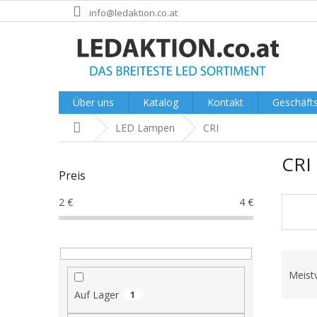
Zum
info@ledaktion.co.at
Inhalt
springen
Über uns
Katalog
Kontakt
Geschäft
Startseite
LED Lampen
CRI
S
CRI
e
Preis
i
t
2
€
4
€
e
n
l
P
e
r
i
Meist
o
s
Auf Lager
1
d
t