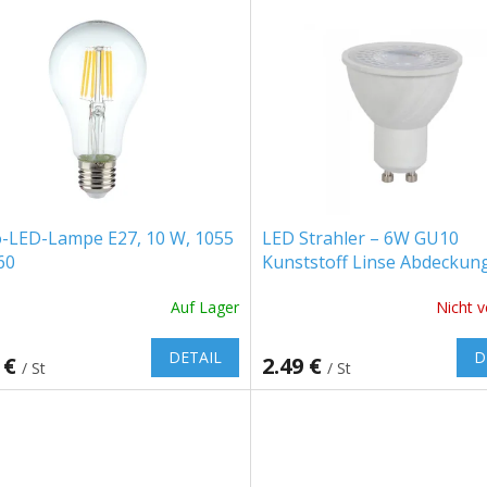
o-LED-Lampe E27, 10 W, 1055
LED Strahler – 6W GU10
60
Kunststoff Linse Abdeckun
95+
Auf Lager
Nicht v
DETAIL
D
 €
2.49 €
/ St
/ St