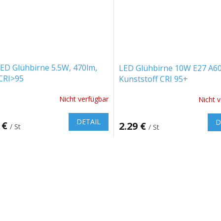
ED Glühbirne 5.5W, 470lm,
LED Glühbirne 10W E27 A6
CRI>95
Kunststoff CRI 95+
Nicht verfügbar
Nicht 
chnittliche
ktbewertung
DETAIL
D
 €
2.29 €
/ St
/ St
S
t
n.
e
u
e
r
e
l