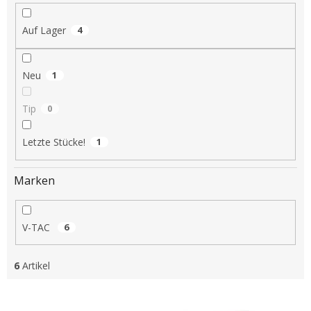
i
e
Auf Lager
4
r
u
n
Neu
1
g
Tip
0
Letzte Stücke!
1
Marken
V-TAC
6
6
Artikel
L