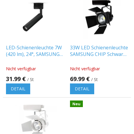
i
s
t
e
d
e
r
P
LED-Schienenleuchte 7W
33W LED Schienenleuchte
r
(420 lm), 24°, SAMSUNG-
SAMSUNG CHIP Schwarz
o
Chip, schwarz
Gehäuse
d
Nicht verfügbar
Nicht verfügbar
u
31.99 €
69.99 €
k
/ St
/ St
t
DETAIL
DETAIL
e
Neu