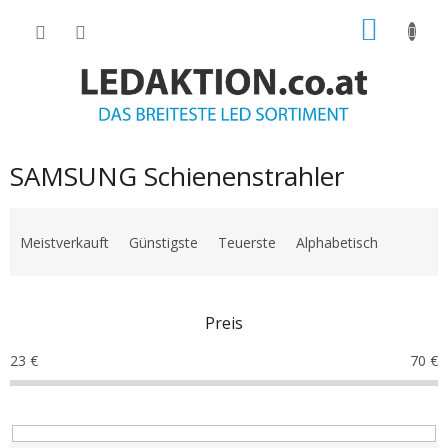
Zum
WARE
Inhalt
springen
SAMSUNG Schienenstrahler
P
r
Meistverkauft
Günstigste
Teuerste
Alphabetisch
o
d
u
Preis
k
t
23
€
70
€
s
o
r
t