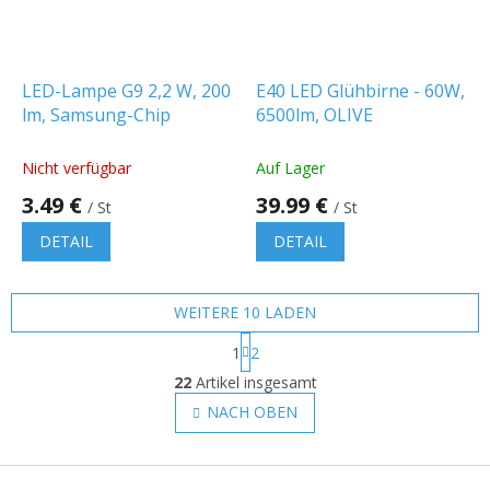
LED-Lampe G9 2,2 W, 200
E40 LED Glühbirne - 60W,
lm, Samsung-Chip
6500lm, OLIVE
Nicht verfügbar
Auf Lager
3.49 €
39.99 €
/ St
/ St
DETAIL
DETAIL
WEITERE 10 LADEN
P
1
2
a
S
g
22
Artikel insgesamt
t
i
e
NACH OBEN
n
u
i
e
e
r
F
r
u