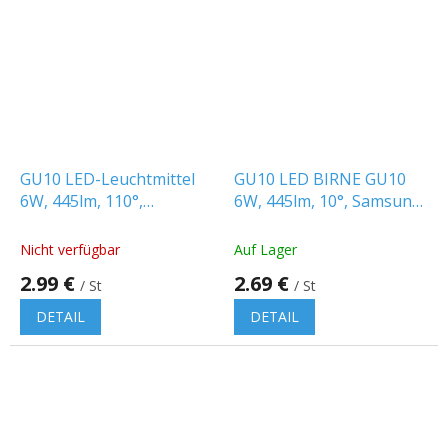
Sternen.
GU10 LED-Leuchtmittel
GU10 LED BIRNE GU10
6W, 445lm, 110°,
6W, 445lm, 10°, Samsung-
SAMSUNG-Chip
Chip
Nicht verfügbar
Auf Lager
2.99 €
2.69 €
/ St
/ St
DETAIL
DETAIL