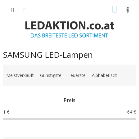
Zum
WARE
Inhalt
springen
SAMSUNG LED-Lampen
P
r
Meistverkauft
Günstigste
Teuerste
Alphabetisch
o
d
u
Preis
k
t
1
€
64
€
s
o
r
t