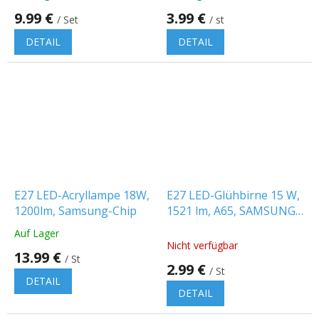
9.99 €
3.99 €
/ Set
/ st
DETAIL
DETAIL
E27 LED-Acryllampe 18W,
E27 LED-Glühbirne 15 W,
1200lm, Samsung-Chip
1521 lm, A65, SAMSUNG
Chip
Auf Lager
Die
Nicht verfügbar
durchschnittliche
13.99 €
/ St
Produktbewertung
2.99 €
/ St
ist
DETAIL
5.0
DETAIL
von
5