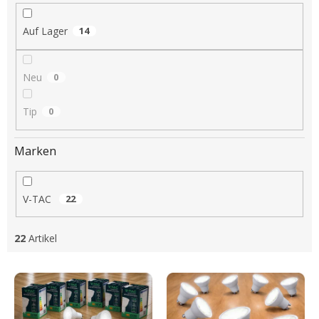
i
e
Auf Lager
14
r
u
n
Neu
0
g
Tip
0
Marken
V-TAC
22
22
Artikel
L
i
s