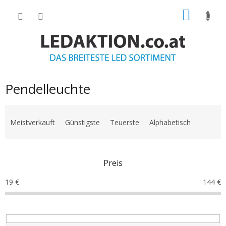
Zum
WARE
Inhalt
springen
Pendelleuchte
P
r
Meistverkauft
Günstigste
Teuerste
Alphabetisch
o
d
u
Preis
k
t
19
€
144
€
s
o
r
t