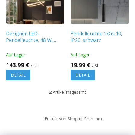
t
e
d
e
r
P
Designer-LED-
Pendelleuchte 1xGU10,
r
Pendelleuchte, 48 W,
IP20, schwarz
o
5150 lm, TRIAC, dimmbar,
d
weiß
Auf Lager
Auf Lager
u
143.99 €
19.99 €
k
/ st
/ St
t
DETAIL
DETAIL
e
2
Artikel insgesamt
S
t
e
F
u
u
e
Erstellt von Shoptet Premium
ß
r
z
e
e
l