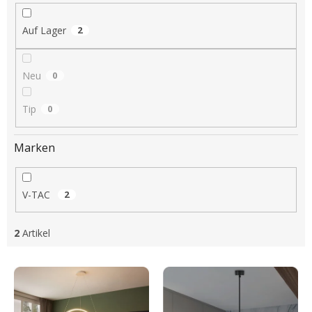
i
e
Auf Lager
2
r
u
n
Neu
0
g
Tip
0
Marken
V-TAC
2
2
Artikel
L
i
s