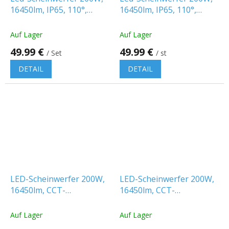
16450lm, IP65, 110°,
16450lm, IP65, 110°,
schwarz, 1+1 gratis!
schwarz
Auf Lager
Auf Lager
49.99 €
49.99 €
/ Set
/ st
DETAIL
DETAIL
LED-Scheinwerfer 200W,
LED-Scheinwerfer 200W,
16450lm, CCT-
16450lm, CCT-
Farbwechsel, CREE CHIP,
Farbwechsel
schwarz, 1+1 gratis!
3000K/4000K/6500K,
Auf Lager
Auf Lager
CREE CHIP, grau