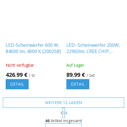
LED-Scheinwerfer 600 W,
LED- Scheinwerfer 200W,
84000 lm, 4000 K [200258]
22960lm, CREE CHIP,
schwarz/2-PACK!
Nicht verfügbar
Auf Lager
426.99 €
89.99 €
/ st
/ Set
DETAIL
DETAIL
WEITERE 12 LADEN
P
1
4
a
S
g
46
Artikel insgesamt
t
i