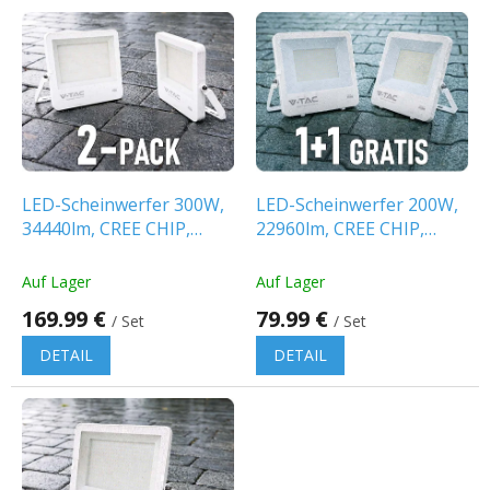
L
i
s
t
e
d
e
r
P
LED-Scheinwerfer 300W,
LED-Scheinwerfer 200W,
r
34440lm, CREE CHIP,
22960lm, CREE CHIP,
o
weiß/2-PACK!
weiß, 1+1 gratis!
d
Auf Lager
Auf Lager
u
169.99 €
79.99 €
k
/ Set
/ Set
t
DETAIL
DETAIL
e