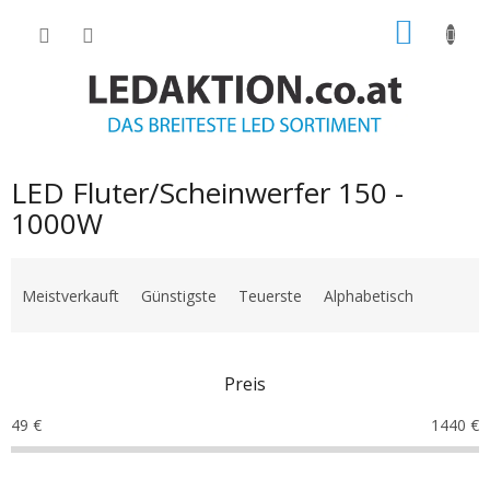
Zum
WARE
Inhalt
springen
LED Fluter/Scheinwerfer 150 -
1000W
P
r
Meistverkauft
Günstigste
Teuerste
Alphabetisch
o
d
u
Preis
k
t
49
€
1440
€
s
o
r