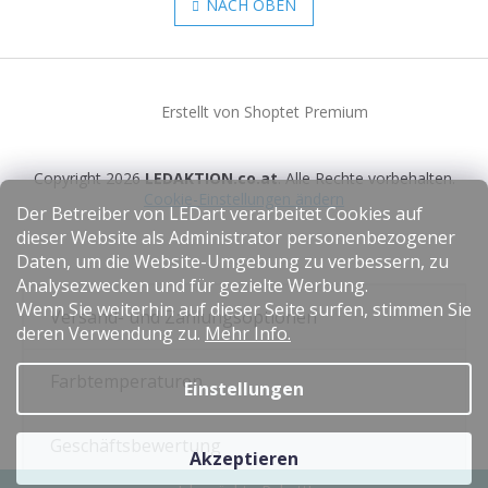
e
NACH OBEN
n
u
i
e
e
r
F
r
u
e
u
n
l
Erstellt von Shoptet Premium
ß
g
e
z
m
e
e
Copyright 2026
LEDAKTION.co.at
. Alle Rechte vorbehalten.
i
n
Cookie-Einstellungen ändern
l
t
Der Betreiber von LEDart verarbeitet Cookies auf
e
e
dieser Website als Administrator personenbezogener
d
Daten, um die Website-Umgebung zu verbessern, zu
e
Analysezwecken und für gezielte Werbung.
r
Wenn Sie weiterhin auf dieser Seite surfen, stimmen Sie
L
Versand- und Zahlungsoptionen
deren Verwendung zu.
Mehr Info.
i
s
t
Farbtemperaturen
Einstellungen
e
Geschäftsbewertung
Akzeptieren