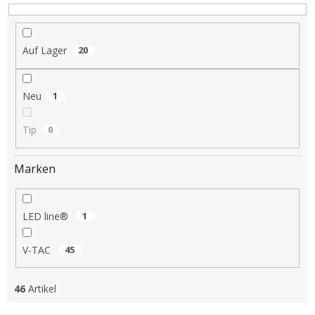
t
i
e
Auf Lager
20
r
u
n
Neu
1
g
Tip
0
Marken
LED line®
1
V-TAC
45
46
Artikel