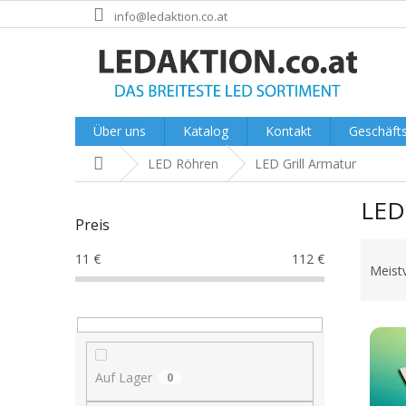
Zum
info@ledaktion.co.at
Inhalt
springen
Über uns
Katalog
Kontakt
Geschäft
Startseite
LED Röhren
LED Grill Armatur
S
LED 
e
Preis
i
P
t
11
€
112
€
r
e
Meist
o
n
d
l
L
u
e
i
k
i
s
t
s
Auf Lager
0
t
s
t