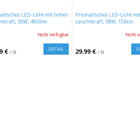
atisches LED-Licht mit hoher
Prismatisches LED-Licht mi
tkraft, 30W, 4650lm
Leuchtkraft, 38W, 150cm
lm/W), 120cm
Nicht verfügbar
Nicht v
DETAIL
D
99 €
29.99 €
/ St
/ St
S
t
e
u
e
r
e
l
e
m
e
n
t