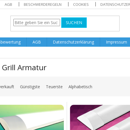
AGB
BESCHWERDEREGELN
COOKIES
DATENSCHUTZE
SUCHEN
sbewertung
AGB
Datenschutzerklärung
Impressum
Grill Armatur
verkauft
Günstigste
Teuerste
Alphabetisch