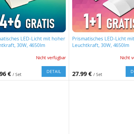
atisches LED-Licht mit hoher
Prismatisches LED-Licht mi
tkraft, 30W, 4650lm
Leuchtkraft, 30W, 4650lm
m/W), 120cm, 4+6 gratis!
(155lm/W), 120cm, 1+1 grati
Nicht verfügbar
Nicht v
chnittliche
ktbewertung
DETAIL
D
.96 €
27.99 €
/ Set
/ Set
n.