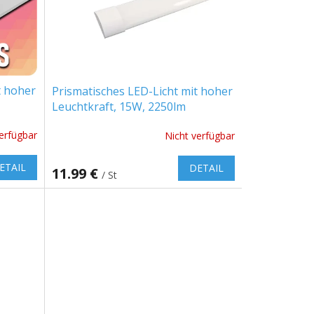
t hoher
Prismatisches LED-Licht mit hoher
Leuchtkraft, 15W, 2250lm
s!
(150lm/W), 60cm
erfügbar
Nicht verfügbar
ETAIL
DETAIL
11.99 €
/ St