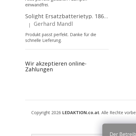
einwandfrei.
Solight Ersatzbatterietyp. 18650, 3,7 V, Li-Ion, 2200 mAh [WN900]
Gerhard Mandl
|
Die Produktbewertung beträgt 5 von 5 Sternen.
Produkt passt perfekt. Danke für die
schnelle Lieferung.
Wir akzeptieren online-
Zahlungen
F
u
Copyright 2026
LEDAKTION.co.at
. Alle Rechte vorb
ß
z
e
Der Betreib