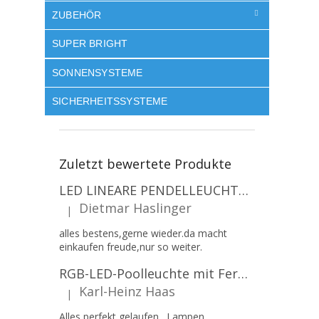
ZUBEHÖR
SUPER BRIGHT
SONNENSYSTEME
SICHERHEITSSYSTEME
Zuletzt bewertete Produkte
LED LINEARE PENDELLEUCHTE EXECULINE 120CM, 30W, 3750LM, 96°, 4000K, IP20, WEISS [207806]
Dietmar Haslinger
|
Die Produktbewertung beträgt 5 von 5 Sternen.
alles bestens,gerne wieder.da macht
einkaufen freude,nur so weiter.
RGB-LED-Poolleuchte mit Fernbedienung, 12W, 1260lm, PAR56, 12V, 1+1 gratis!
Karl-Heinz Haas
|
Die Produktbewertung beträgt 5 von 5 Sternen.
Alles perfekt gelaufen . Lampen