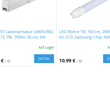
ED Lattenarmatur SAMSUNG
LED-Röhre T8, 150 cm, 20W
T5 7W, 700lm, 56 cm, mit
lm, G13, Samsung-Chip, N
ter
Kunststof
Auf Lager
A
DETAIL
D
 €
10.99 €
/ St
/ St