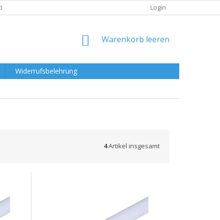
RKLÄRUNG
Login
WARENKORB
Warenkorb leeren
Widerrufsbelehrung
4
Artikel insgesamt