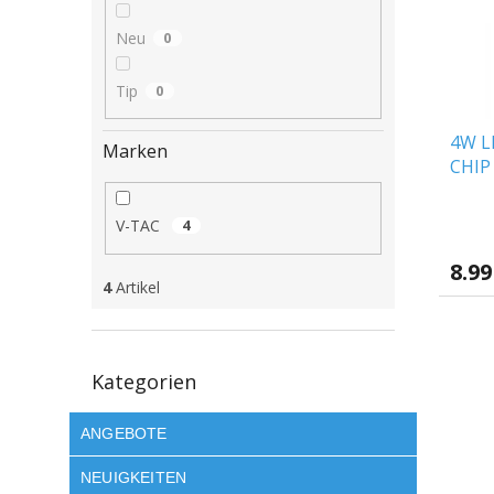
e
o
e
d
r
Neu
0
e
t
r
i
Tip
0
P
e
r
r
4W L
o
u
Marken
CHIP 
d
n
Schal
u
g
k
V-TAC
4
t
e
8.99
4
Artikel
Kategorien
Kategorien
überspringen
ANGEBOTE
NEUIGKEITEN