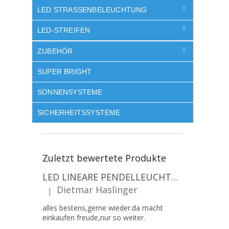
LED STRASSENBELEUCHTUNG
LED-STREIFEN
ZUBEHÖR
SUPER BRIGHT
SONNENSYSTEME
SICHERHEITSSYSTEME
Zuletzt bewertete Produkte
LED LINEARE PENDELLEUCHTE EXECULINE 120CM, 30W, 3750LM, 96°, 4000K, IP20, WEISS [207806]
Dietmar Haslinger
|
Die Produktbewertung beträgt 5 von 5 Sternen.
alles bestens,gerne wieder.da macht
einkaufen freude,nur so weiter.