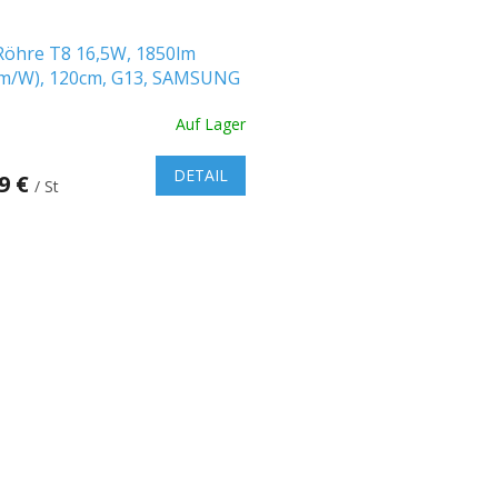
Röhre T8 16,5W, 1850lm
lm/W), 120cm, G13, SAMSUNG
 Nano Kunststoff
Auf Lager
DETAIL
99 €
/ St
S
t
e
u
e
r
e
l
e
m
e
n
t