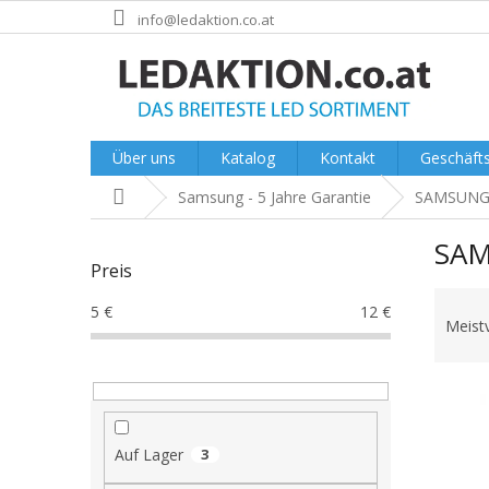
Zum
info@ledaktion.co.at
Inhalt
springen
Über uns
Katalog
Kontakt
Geschäft
Startseite
Samsung - 5 Jahre Garantie
SAMSUNG 
S
SAM
e
Preis
i
P
t
5
€
12
€
r
e
Meist
o
n
d
l
L
u
e
i
k
i
s
t
s
Auf Lager
3
t
s
t