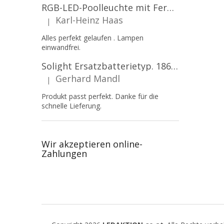
RGB-LED-Poolleuchte mit Fernbedienung, 12W, 1260lm, PAR56, 12V, 1+1 gratis!
Karl-Heinz Haas
|
Die Produktbewertung beträgt 5 von 5 Sternen.
Alles perfekt gelaufen . Lampen
einwandfrei.
Solight Ersatzbatterietyp. 18650, 3,7 V, Li-Ion, 2200 mAh [WN900]
Gerhard Mandl
|
Die Produktbewertung beträgt 5 von 5 Sternen.
Produkt passt perfekt. Danke für die
schnelle Lieferung.
Wir akzeptieren online-
Zahlungen
F
u