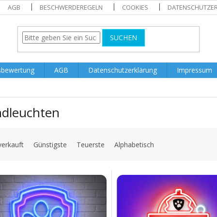
AGB
BESCHWERDEREGELN
COOKIES
DATENSCHUTZE
SUCHEN
sbewertung
AGB
Datenschutzerklärung
Impressum
dleuchten
verkauft
Günstigste
Teuerste
Alphabetisch