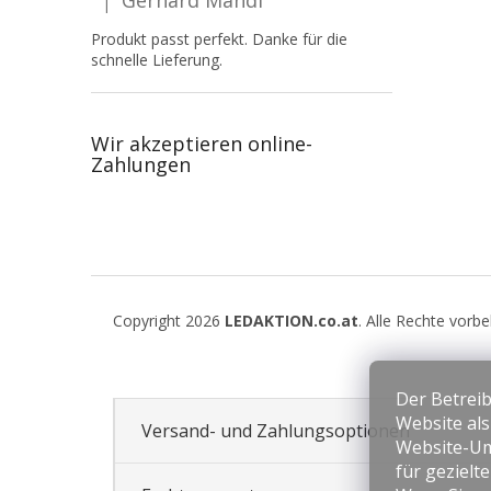
|
Die Produktbewertung beträgt 5 von 5 Sternen.
Produkt passt perfekt. Danke für die
schnelle Lieferung.
Wir akzeptieren online-
Zahlungen
F
u
Copyright 2026
LEDAKTION.co.at
. Alle Rechte vorb
ß
z
e
Der Betreib
i
Website al
l
Versand- und Zahlungsoptionen
Website-Um
e
für gezielt