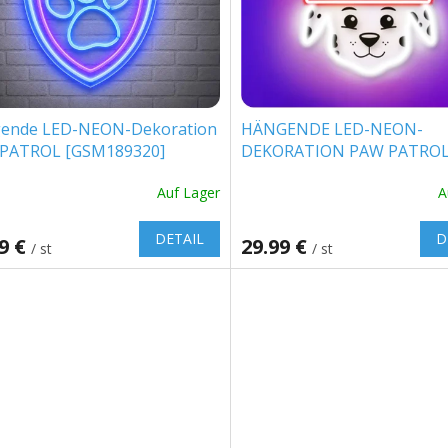
ende LED-NEON-Dekoration
HÄNGENDE LED-NEON-
PATROL [GSM189320]
DEKORATION PAW PATROL
MARSHALL [GSM189319]
Auf Lager
A
DETAIL
D
99 €
29.99 €
/ st
/ st