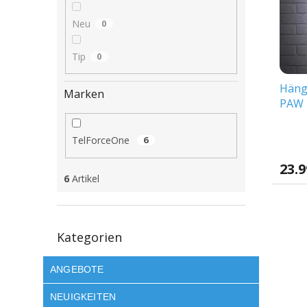
e
o
e
d
r
Neu
0
e
t
r
i
Tip
0
P
e
r
r
Häng
o
u
Marken
PAW 
d
n
u
g
k
TelForceOne
6
t
e
23.
6
Artikel
Kategorien
Kategorien
überspringen
ANGEBOTE
NEUIGKEITEN