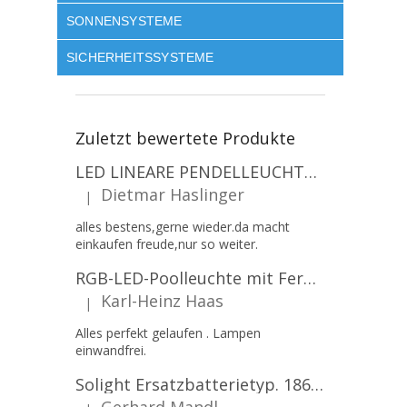
SONNENSYSTEME
SICHERHEITSSYSTEME
Zuletzt bewertete Produkte
LED LINEARE PENDELLEUCHTE EXECULINE 120CM, 30W, 3750LM, 96°, 4000K, IP20, WEISS [207806]
Dietmar Haslinger
|
Die Produktbewertung beträgt 5 von 5 Sternen.
alles bestens,gerne wieder.da macht
einkaufen freude,nur so weiter.
RGB-LED-Poolleuchte mit Fernbedienung, 12W, 1260lm, PAR56, 12V, 1+1 gratis!
Karl-Heinz Haas
|
Die Produktbewertung beträgt 5 von 5 Sternen.
Alles perfekt gelaufen . Lampen
einwandfrei.
Solight Ersatzbatterietyp. 18650, 3,7 V, Li-Ion, 2200 mAh [WN900]
Gerhard Mandl