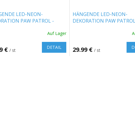
GENDE LED-NEON-
HÄNGENDE LED-NEON-
RATION PAW PATROL -
DEKORATION PAW PATROL
LE [GSM189321]
CHASE [GSM189317]
Auf Lager
A
chnittliche
ktbewertung
DETAIL
D
99 €
29.99 €
/ st
/ st
S
t
n.
e
u
e
r
e
l
e
m
e
n
t