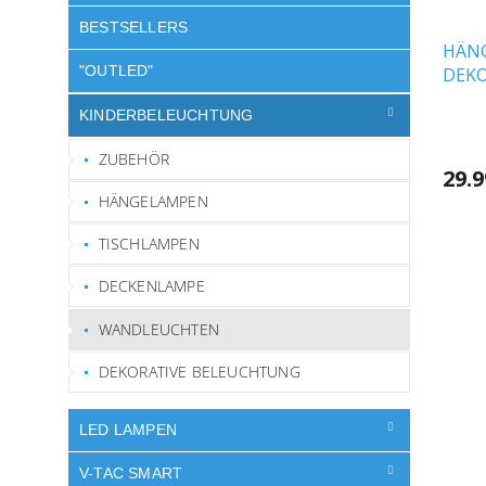
BESTSELLERS
HÄN
"OUTLED"
DEKO
RUBB
KINDERBELEUCHTUNG
Die
durchs
ZUBEHÖR
Produ
29.
ist
HÄNGELAMPEN
4.0
von
TISCHLAMPEN
5
Sterne
DECKENLAMPE
WANDLEUCHTEN
DEKORATIVE BELEUCHTUNG
LED LAMPEN
V-TAC SMART