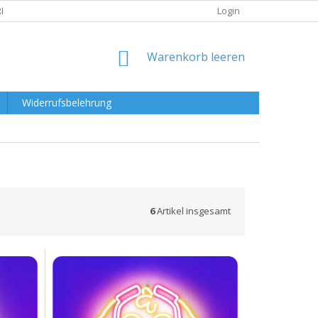
RKLÄRUNG
Login
WARENKORB
Warenkorb leeren
Widerrufsbelehrung
6
Artikel insgesamt