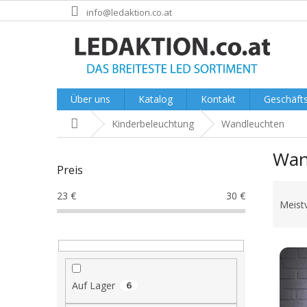
Zum
info@ledaktion.co.at
Inhalt
springen
Über uns
Katalog
Kontakt
Geschäft
Startseite
Kinderbeleuchtung
Wandleuchten
S
Wan
e
Preis
i
P
t
23
€
30
€
r
e
Meist
o
n
d
l
L
u
e
i
k
i
s
t
s
Auf Lager
6
t
s
t