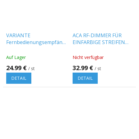
VARIANTE
ACA RF-DIMMER FÜR
Fernbedienungsempfänger
EINFARBIGE STREIFEN
für CCT-LED-Streifen
25A, 300W/12V,
(ohne Fernbedienung)
600W/24V, IP20 [SZ100-
Auf Lager
Nicht verfügbar
[471284-II]
SYNC]
24.99 €
32.99 €
/ st
/ st
DETAIL
DETAIL