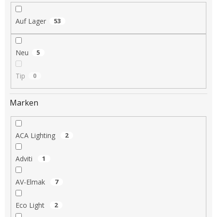
i
e
Auf Lager
53
r
u
n
Neu
5
g
Tip
0
Marken
ACA Lighting
2
Adviti
1
AV-Elmak
7
Eco Light
2