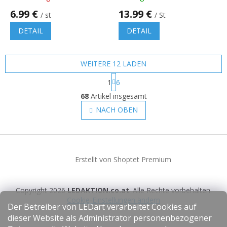
6.99 €
13.99 €
/ st
/ St
DETAIL
DETAIL
WEITERE 12 LADEN
P
1
6
a
S
g
68
Artikel insgesamt
t
i
e
NACH OBEN
n
u
i
e
e
r
F
r
u
e
u
n
l
Erstellt von Shoptet Premium
ß
g
e
z
m
e
e
Copyright 2026
LEDAKTION.co.at
. Alle Rechte vorbehalten.
i
n
Cookie-Einstellungen ändern
l
t
Der Betreiber von LEDart verarbeitet Cookies auf
e
e
dieser Website als Administrator personenbezogener
d