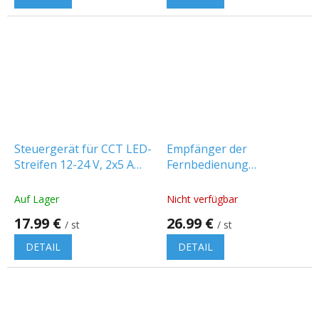
Steuergerät für CCT LED-
Empfänger der
Streifen 12-24 V, 2x5 A
Fernbedienung
[EC61316]
VARIANTE für RGB-LED-
Streifen 12/24 V, 15 A
Auf Lager
Nicht verfügbar
(ohne Fernbedienung)
17.99 €
26.99 €
/ st
/ st
[471291]
DETAIL
DETAIL