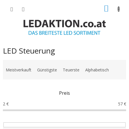
Zum
WARE
Inhalt
springen
LED Steuerung
P
r
Meistverkauft
Günstigste
Teuerste
Alphabetisch
o
d
u
Preis
k
t
2
€
57
€
s
o
r
t