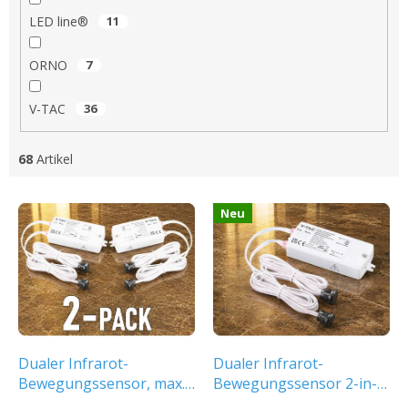
LED line®
11
ORNO
7
V-TAC
36
68
Artikel
L
Neu
i
s
t
e
d
e
r
P
Dualer Infrarot-
Dualer Infrarot-
r
Bewegungssensor, max.
Bewegungssensor 2-in-1
o
1000W/2-PACK!
(Handbewegung + Tür