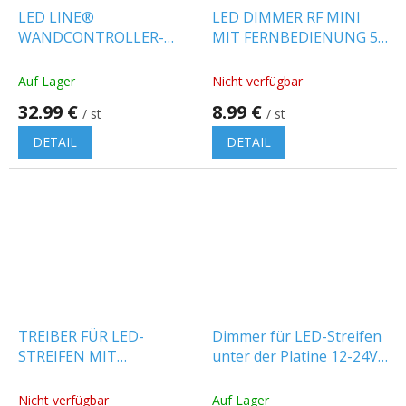
LED LINE®
LED DIMMER RF MINI
WANDCONTROLLER-
MIT FERNBEDIENUNG 5-
VARIANTE FÜR CCT-LED-
24V, 6A [AD-TL-6500/P11]
STREIFEN [201200]
Auf Lager
Nicht verfügbar
32.99 €
8.99 €
/ st
/ st
DETAIL
DETAIL
TREIBER FÜR LED-
Dimmer für LED-Streifen
STREIFEN MIT
unter der Platine 12-24V,
„FLIESSENDEM WASSER“-
6A, weiß
EFFEKT
Nicht verfügbar
Auf Lager