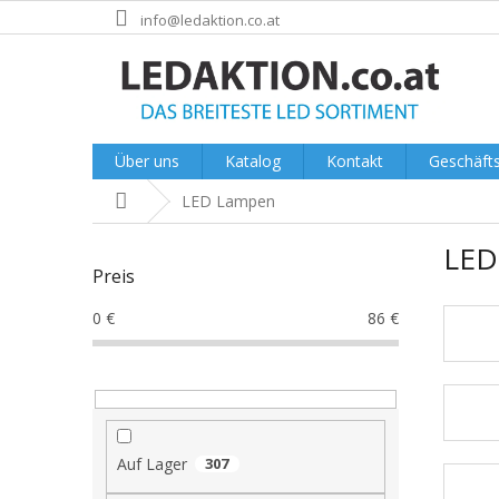
Zum
info@ledaktion.co.at
Inhalt
springen
Über uns
Katalog
Kontakt
Geschäft
Startseite
LED Lampen
S
LED
e
Preis
i
t
0
€
86
€
e
n
l
e
i
s
Auf Lager
307
t