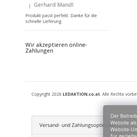
Gerhard Mandl
|
Die Produktbewertung beträgt 5 von 5 Sternen.
Produkt passt perfekt. Danke für die
schnelle Lieferung.
Wir akzeptieren online-
Zahlungen
F
u
Copyright 2026
LEDAKTION.co.at
. Alle Rechte vorb
ß
z
e
Der Betreib
i
Website al
l
Versand- und Zahlungsoptionen
Website-Um
e
für gezielt