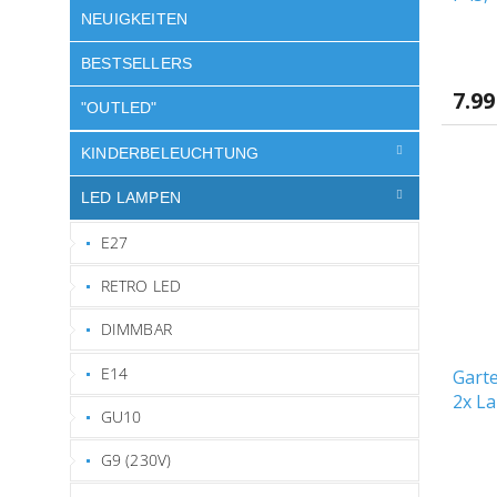
NEUIGKEITEN
BESTSELLERS
7.99
"OUTLED"
KINDERBELEUCHTUNG
LED LAMPEN
E27
RETRO LED
DIMMBAR
E14
Garte
2x La
GU10
G9 (230V)