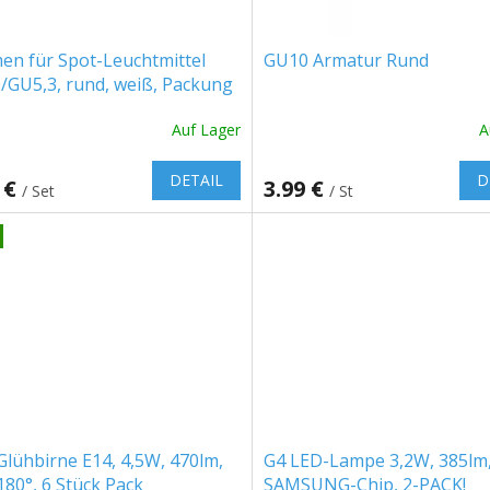
en für Spot-Leuchtmittel
GU10 Armatur Rund
/GU5,3, rund, weiß, Packung
tück
Auf Lager
A
DETAIL
D
 €
3.99 €
/ Set
/ St
lühbirne E14, 4,5W, 470lm,
G4 LED-Lampe 3,2W, 385lm
180°, 6 Stück Pack
SAMSUNG-Chip, 2-PACK!