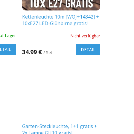
Kettenleuchte 10m [WOJ+14342] +
10xE27 LED-Glühbirne gratis!
uf Lager
Nicht verfügbar
ETAIL
DETAIL
34.99 €
/ Set
,
Garten-Steckleuchte, 1+1 gratis +
2x Lampe GU10 gratis!