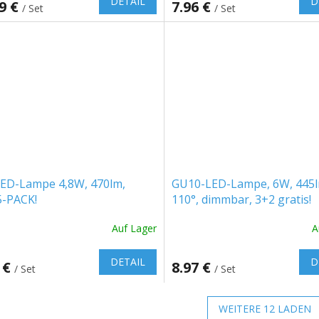
DETAIL
D
99 €
7.96 €
/ Set
/ Set
LED-Lampe 4,8W, 470lm,
GU10-LED-Lampe, 6W, 445l
5-PACK!
110°, dimmbar, 3+2 gratis!
Auf Lager
A
DETAIL
D
 €
8.97 €
/ Set
/ Set
WEITERE 12 LADEN