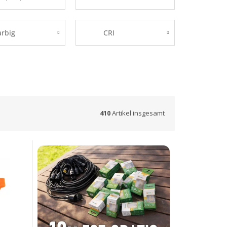
arbig
CRI
410
Artikel insgesamt