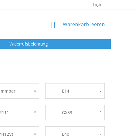
RKLÄRUNG
Login
WARENKORB
Warenkorb leeren
Widerrufsbelehrung
immbar
E14
R111
GX53
4 (12V)
E40