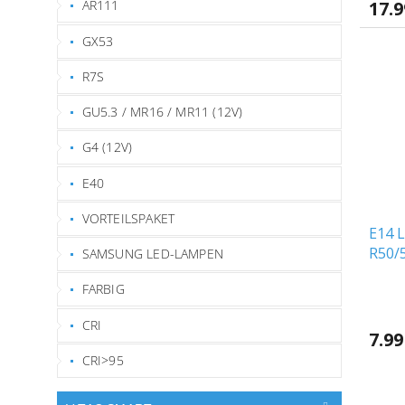
17.
AR111
GX53
R7S
GU5.3 / MR16 / MR11 (12V)
G4 (12V)
E40
VORTEILSPAKET
E14 
R50/
SAMSUNG LED-LAMPEN
FARBIG
CRI
7.99
CRI>95