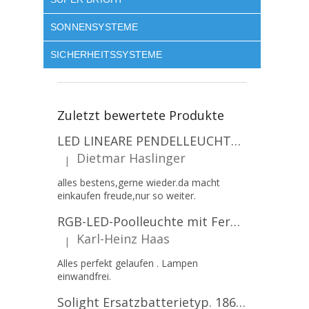
SONNENSYSTEME
SICHERHEITSSYSTEME
Zuletzt bewertete Produkte
LED LINEARE PENDELLEUCHTE EXECULINE 120CM, 30W, 3750LM, 96°, 4000K, IP20, WEISS [207806]
Dietmar Haslinger
|
Die Produktbewertung beträgt 5 von 5 Sternen.
alles bestens,gerne wieder.da macht
einkaufen freude,nur so weiter.
RGB-LED-Poolleuchte mit Fernbedienung, 12W, 1260lm, PAR56, 12V, 1+1 gratis!
Karl-Heinz Haas
|
Die Produktbewertung beträgt 5 von 5 Sternen.
Alles perfekt gelaufen . Lampen
einwandfrei.
Solight Ersatzbatterietyp. 18650, 3,7 V, Li-Ion, 2200 mAh [WN900]