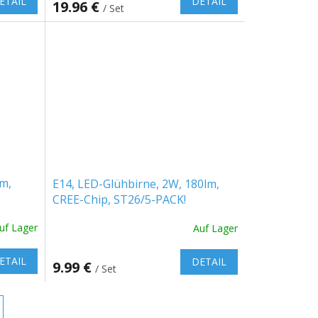
ETAIL
DETAIL
19.96 €
/ Set
m,
E14, LED-Glühbirne, 2W, 180lm,
CREE-Chip, ST26/5-PACK!
uf Lager
Auf Lager
ETAIL
DETAIL
9.99 €
/ Set