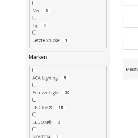
e
Neu
3
Tip
0
Letzte Stücke!
1
Marken
P
r
Meist
o
ACA Lighting
5
d
L
u
Forever Light
20
i
k
s
t
t
LED line®
18
s
e
o
d
r
LEDOM®
2
e
t
r
i
NOVEEN
2