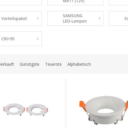
MR11 (12V)
SAMSUNG
Vorteilspaket
F
LED-Lampen
CRI>95
verkauft
Günstigste
Teuerste
Alphabetisch