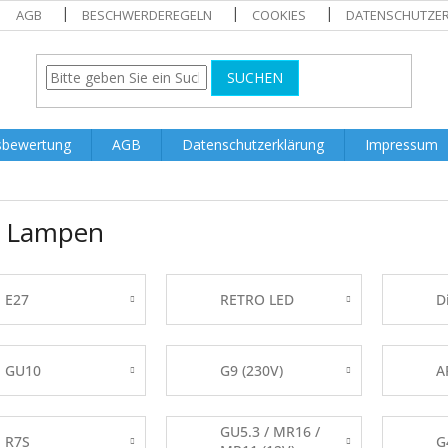
AGB
BESCHWERDEREGELN
COOKIES
DATENSCHUTZE
SUCHEN
sbewertung
AGB
Datenschutzerklärung
Impressum
 Lampen
E27
RETRO LED
D
GU10
G9 (230V)
A
GU5.3 / MR16 /
R7S
G