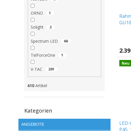
P
e
r
r
ORNO
1
Rahm
o
u
GU10
d
n
Solight
2
à 2 S
u
g
k
Spectrum LED
66
t
e
2.39
TelForceOne
1
Neu
V-TAC
291
410
Artikel
Kategorien
Kategorien
überspringen
LED-G
ANGEBOTE
P45, 