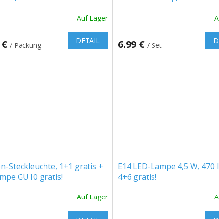
Auf Lager
A
DETAIL
D
 €
6.99 €
/ Packung
/ Set
n-Steckleuchte, 1+1 gratis +
E14 LED-Lampe 4,5 W, 470 l
mpe GU10 gratis!
4+6 gratis!
Auf Lager
A