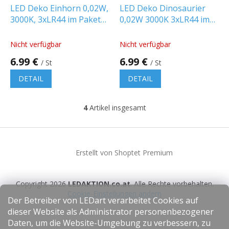
LED Deko Einhorn 0,02W,
LED Deko Dinosaurier
3000K, 3xLR44 im Paket
0,02W 3000K 3xLR44 im
[UNICORNWWLR44]
Paket [DINOWWLR44]
Nicht verfügbar
Nicht verfügbar
6.99 €
6.99 €
/ St
/ St
DETAIL
DETAIL
4
Artikel insgesamt
S
t
e
F
u
u
e
Erstellt von Shoptet Premium
ß
r
z
e
e
l
Copyright 2026
LEDAKTION.co.at
. Alle Rechte vorbehalten.
i
e
Cookie-Einstellungen ändern
l
m
Der Betreiber von LEDart verarbeitet Cookies auf
e
e
dieser Website als Administrator personenbezogener
n
Daten, um die Website-Umgebung zu verbessern, zu
t