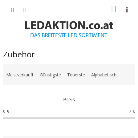
Zum
WARE
Inhalt
springen
Zubehör
P
r
Meistverkauft
Günstigste
Teuerste
Alphabetisch
o
d
u
Preis
k
t
6
€
7
€
s
o
r
t