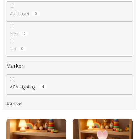
i
e
Auf Lager
0
r
u
n
Neu
0
g
Tip
0
Marken
ACA Lighting
4
4
Artikel
L
i
s