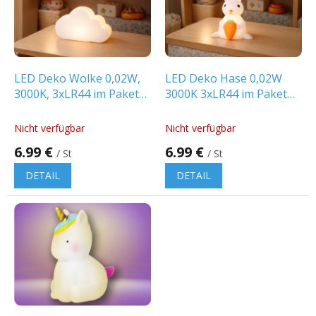
t
e
d
e
r
P
LED Deko Wolke 0,02W,
LED Deko Hase 0,02W
r
3000K, 3xLR44 im Paket
3000K 3xLR44 im Paket
o
[CLOUDWWLR44]
[BUNNYWWLR44]
d
Nicht verfügbar
Nicht verfügbar
u
6.99 €
6.99 €
k
/ St
/ St
t
DETAIL
DETAIL
e