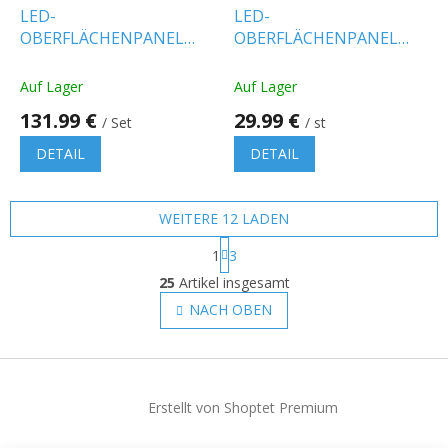
LED-
LED-
OBERFLÄCHENPANEL
OBERFLÄCHENPANEL
MIT NETZTEIL 36W,
MIT NETZTEIL 36W,
4320LM, 2IN1/10-PACK!
4320LM, 595X595MM,
Auf Lager
Auf Lager
2IN1
131.99 €
29.99 €
/ Set
/ st
DETAIL
DETAIL
WEITERE 12 LADEN
P
1
3
a
S
g
25
Artikel insgesamt
t
i
e
NACH OBEN
n
u
i
e
e
r
F
r
u
e
u
n
l
Erstellt von Shoptet Premium
ß
g
e
z
m