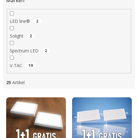
Marken
LED line®
2
Solight
2
Spectrum LED
2
V-TAC
19
25
Artikel
L
i
s
t
e
d
e