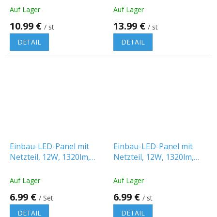
Auf Lager
Auf Lager
10.99 €
13.99 €
/ st
/ st
DETAIL
DETAIL
Einbau-LED-Panel mit
Einbau-LED-Panel mit
Netzteil, 12W, 1320lm,
Netzteil, 12W, 1320lm,
Farbwechsel
Farbwechsel
3000K/4000K/6500K, 1+1
3000K/4000K/6500K,
Auf Lager
Auf Lager
gratis!
quadratisch
6.99 €
6.99 €
/ Set
/ st
DETAIL
DETAIL