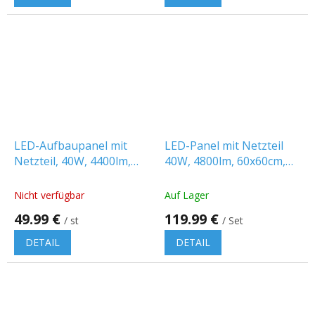
LED-Aufbaupanel mit
LED-Panel mit Netzteil
Netzteil, 40W, 4400lm,
40W, 4800lm, 60x60cm,
120x30 cm, Cree-Chip
CREE-Chip/10-PACK!
Nicht verfügbar
Auf Lager
49.99 €
119.99 €
/ st
/ Set
DETAIL
DETAIL