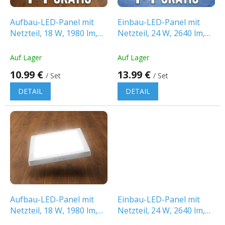
r
P
Aufbau-LED-Panel mit
Einbau-LED-Panel mit
r
Netzteil, 18 W, 1980 lm,
Netzteil, 24 W, 2640 lm,
o
CCT, Backlit, quadratisch,
CCT, Backlit, quadratisch,
d
1+1 gratis!
1+1 gratis!
Auf Lager
Auf Lager
u
10.99 €
13.99 €
k
/ Set
/ Set
t
DETAIL
DETAIL
e
Aufbau-LED-Panel mit
Einbau-LED-Panel mit
Netzteil, 18 W, 1980 lm,
Netzteil, 24 W, 2640 lm,
CCT, Backlit, quadratisch
CCT, Backlit, quadratisch