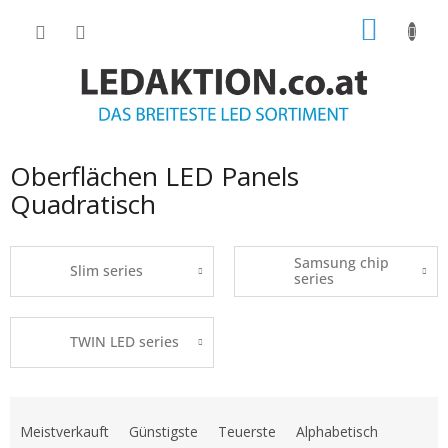
Zum
WARE
Inhalt
springen
Oberflächen LED Panels
Quadratisch
Samsung chip
Slim series
series
TWIN LED series
P
r
Meistverkauft
Günstigste
Teuerste
Alphabetisch