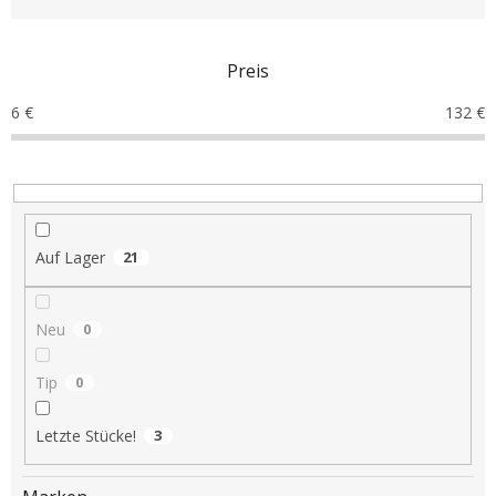
o
d
u
Preis
k
t
6
€
132
€
s
o
r
t
i
e
Auf Lager
21
r
u
n
Neu
0
g
Tip
0
Letzte Stücke!
3