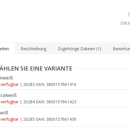
DRU
anten
Beschreibung
Zugehörige Dateien (1)
Bewertu
mweiß
 verfügbar
| 20283
EAN:
3800157661416
ralweiß
 verfügbar
| 20284
EAN:
3800157661423
weiß
 verfügbar
| 20285
EAN:
3800157661430