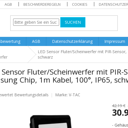
AGB
BESCHWERDEREGELN
COOKIES
DATENSCHUTZE
SUCHEN
sbewertung
AGB
Datenschutzerklärung
Impressum
LED Sensor Fluter/Scheinwerfer mit PIR-Sensor,
rfer
schwarz
 Sensor Fluter/Scheinwerfer mit PIR-
sung Chip, 1m Kabel, 100°, IP65, sch
ewertet
Bewertungsdetails
Marke:
V-TAC
nittliche
tbewertung
42.19 €
30.
Verkaufs
- Gehäus