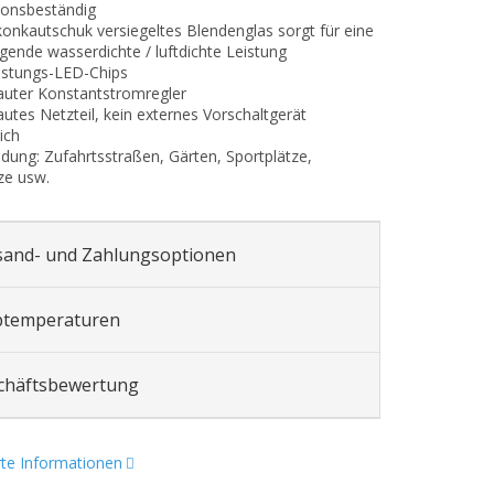
ionsbeständig
likonkautschuk versiegeltes Blendenglas sorgt für eine
gende wasserdichte / luftdichte Leistung
istungs-LED-Chips
auter Konstantstromregler
autes Netzteil, kein externes Vorschaltgerät
ich
dung: Zufahrtsstraßen, Gärten, Sportplätze,
ze usw.
sand- und Zahlungsoptionen
btemperaturen
chäftsbewertung
erte Informationen