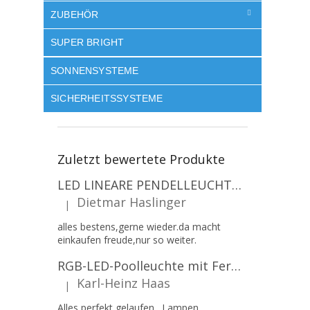
ZUBEHÖR
SUPER BRIGHT
SONNENSYSTEME
SICHERHEITSSYSTEME
Zuletzt bewertete Produkte
LED LINEARE PENDELLEUCHTE EXECULINE 120CM, 30W, 3750LM, 96°, 4000K, IP20, WEISS [207806]
Dietmar Haslinger
|
Die Produktbewertung beträgt 5 von 5 Sternen.
alles bestens,gerne wieder.da macht
einkaufen freude,nur so weiter.
RGB-LED-Poolleuchte mit Fernbedienung, 12W, 1260lm, PAR56, 12V, 1+1 gratis!
Karl-Heinz Haas
|
Die Produktbewertung beträgt 5 von 5 Sternen.
Alles perfekt gelaufen . Lampen