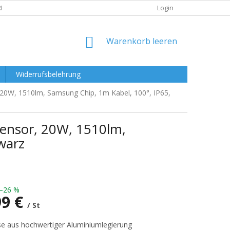
RKLÄRUNG
Login
WARENKORB
Warenkorb leeren
Widerrufsbelehrung
 20W, 1510lm, Samsung Chip, 1m Kabel, 100°, IP65,
Sensor, 20W, 1510lm,
warz
–26 %
99 €
/ St
preis:
e aus hochwertiger Aluminiumlegierung