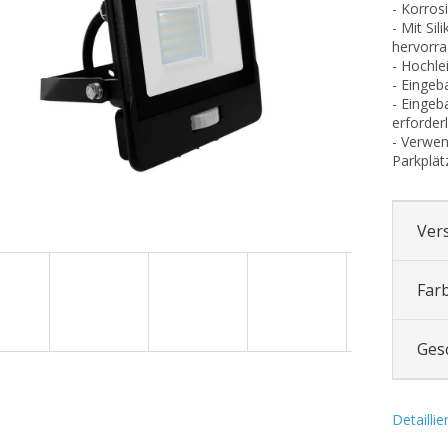
- Korros
.
- Mit Si
hervorra
- Hochle
- Eingeb
- Eingeb
erforderl
- Verwen
Parkplät
Ver
Far
Ges
Detailli