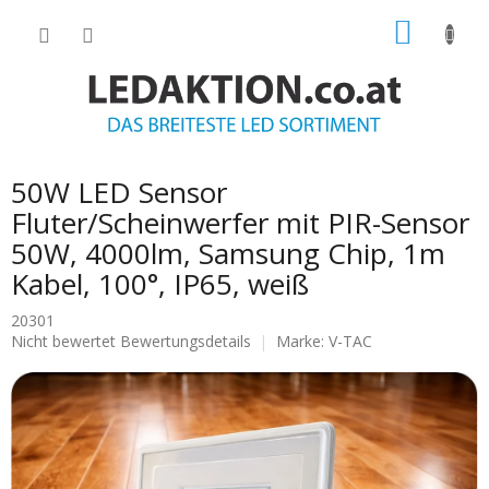
Zum
WARE
Inhalt
springen
50W LED Sensor
Fluter/Scheinwerfer mit PIR-Sensor
50W, 4000lm, Samsung Chip, 1m
Kabel, 100°, IP65, weiß
20301
Die
Nicht bewertet
Bewertungsdetails
Marke:
V-TAC
durchschnittliche
Produktbewertung
ist
0.0
von
5
Sternen.