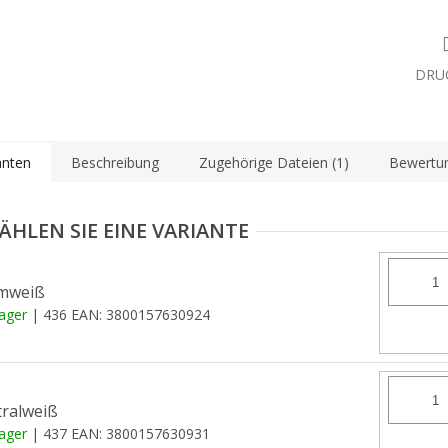
DRU
anten
Beschreibung
Zugehörige Dateien (1)
Bewertun
mweiß
Lager
| 436
EAN:
3800157630924
ralweiß
Lager
| 437
EAN:
3800157630931