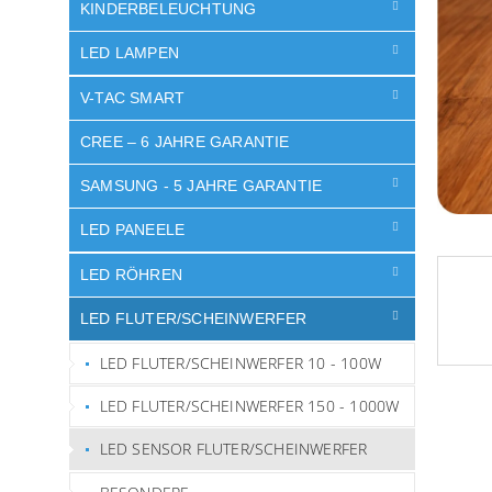
e
KINDERBELEUCHTUNG
LED LAMPEN
V-TAC SMART
CREE – 6 JAHRE GARANTIE
SAMSUNG - 5 JAHRE GARANTIE
LED PANEELE
LED RÖHREN
LED FLUTER/SCHEINWERFER
LED FLUTER/SCHEINWERFER 10 - 100W
LED FLUTER/SCHEINWERFER 150 - 1000W
LED SENSOR FLUTER/SCHEINWERFER