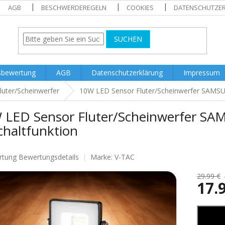
AGB
BESCHWERDEREGELN
COOKIES
DATENSCHUTZE
SUCHEN
sbewertung
AGB
Datenschutzerklärung
Impressum
luter/Scheinwerfer
10W LED Sensor Fluter/Scheinwerfer SAMSU
 LED Sensor Fluter/Scheinwerfer S
chaltfunktion
rtung
Bewertungsdetails
Marke:
V-TAC
nittliche
tbewertung
29.99 €
17.
Verkaufs
.