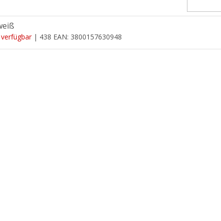
weiß
 verfügbar
| 438
EAN:
3800157630948