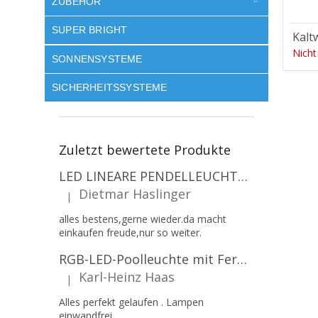
ZUBEHÖR
SUPER BRIGHT
Kalt
Nicht
SONNENSYSTEME
SICHERHEITSSYSTEME
Zuletzt bewertete Produkte
LED LINEARE PENDELLEUCHTE EXECULINE 120CM, 30W, 3750LM, 96°, 4000K, IP20, WEISS [207806]
Dietmar Haslinger
|
Die Produktbewertung beträgt 5 von 5 Sternen.
alles bestens,gerne wieder.da macht
einkaufen freude,nur so weiter.
RGB-LED-Poolleuchte mit Fernbedienung, 12W, 1260lm, PAR56, 12V, 1+1 gratis!
Karl-Heinz Haas
|
Die Produktbewertung beträgt 5 von 5 Sternen.
Alles perfekt gelaufen . Lampen
einwandfrei.