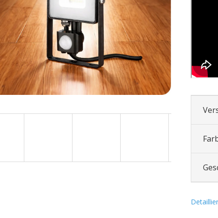
Ver
Far
Ges
Detailli