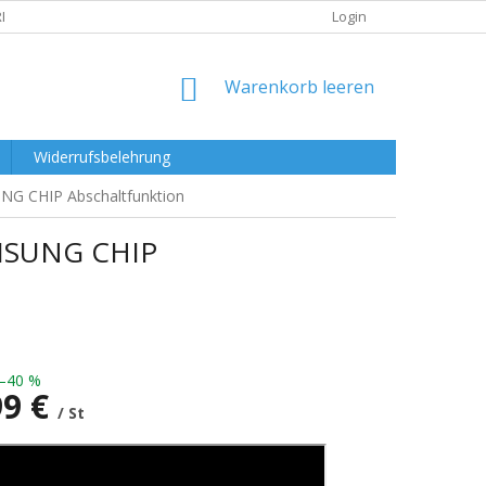
RKLÄRUNG
Login
WARENKORB
Warenkorb leeren
Widerrufsbelehrung
NG CHIP Abschaltfunktion
AMSUNG CHIP
–40 %
99 €
/ St
preis: