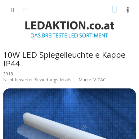
Zum
WARE
Inhalt
springen
10W LED Spiegelleuchte e Kappe
IP44
3918
Die
Nicht bewertet
Bewertungsdetails
Marke:
V-TAC
durchschnittliche
Produktbewertung
ist
0.0
von
5
Sternen.