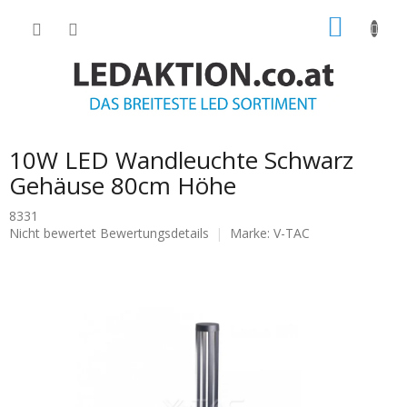
Zum
WARE
Inhalt
springen
10W LED Wandleuchte Schwarz
Gehäuse 80cm Höhe
8331
Die
Nicht bewertet
Bewertungsdetails
Marke:
V-TAC
durchschnittliche
Produktbewertung
ist
0.0
von
5
Sternen.