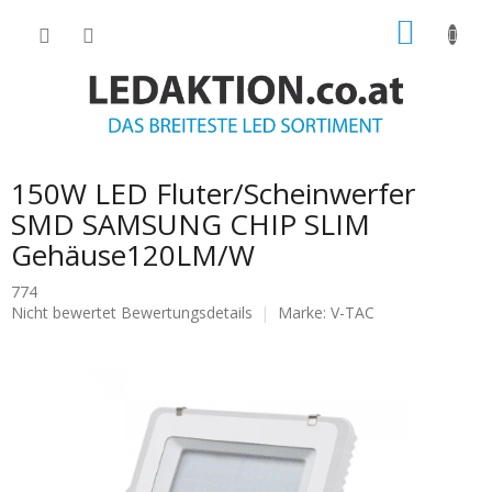
Zum
WARE
Inhalt
springen
150W LED Fluter/Scheinwerfer
SMD SAMSUNG CHIP SLIM
Gehäuse120LM/W
774
Die
Nicht bewertet
Bewertungsdetails
Marke:
V-TAC
durchschnittliche
Produktbewertung
ist
0.0
von
5
Sternen.