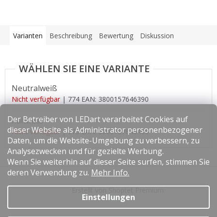
Varianten
Beschreibung
Bewertung
Diskussion
Neutralweiß
Nicht verfügbar
| 774
EAN:
3800157646390
Der Betreiber von LEDart verarbeitet Cookies auf
Kaltweiß
dieser Website als Administrator personenbezogener
Nicht verfügbar
| 775
EAN:
3800157646406
Daten, um die Website-Umgebung zu verbessern, zu
Analysezwecken und für gezielte Werbung.
Wenn Sie weiterhin auf dieser Seite surfen, stimmen Sie
F
deren Verwendung zu.
Mehr Info.
u
Erstellt von Shoptet Premium
ß
Einstellungen
z
e