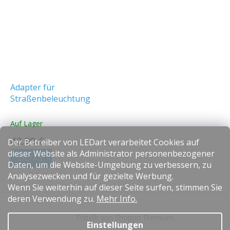
Adapter für
Straßenbeleuchtung
Auf Lager
42.99 €
Der Betreiber von LEDart verarbeitet Cookies auf
dieser Website als Administrator personenbezogener
DETAIL
Daten, um die Website-Umgebung zu verbessern, zu
Analysezwecken und für gezielte Werbung.
Wenn Sie weiterhin auf dieser Seite surfen, stimmen Sie
F
deren Verwendung zu.
Mehr Info.
u
Erstellt von Shoptet Premium
ß
Einstellungen