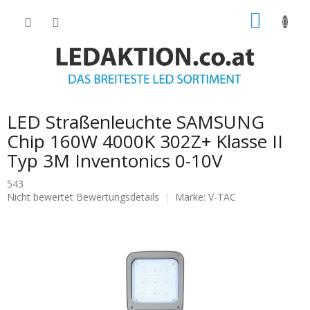
Zum
WARE
Inhalt
springen
LED Straßenleuchte SAMSUNG
Chip 160W 4000K 302Z+ Klasse II
Typ 3M Inventonics 0-10V
543
Die
Nicht bewertet
Bewertungsdetails
Marke:
V-TAC
durchschnittliche
Produktbewertung
ist
0.0
von
5
Sternen.