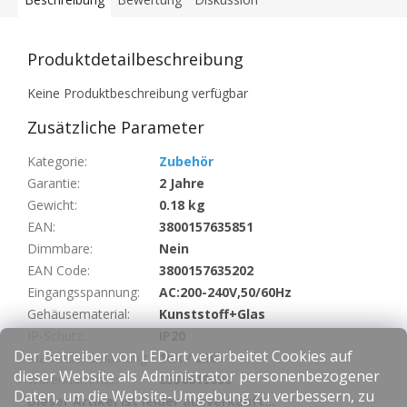
Produktdetailbeschreibung
Keine Produktbeschreibung verfügbar
Zusätzliche Parameter
Kategorie
:
Zubehör
Garantie
:
2 Jahre
Gewicht
:
0.18 kg
EAN
:
3800157635851
Dimmbare
:
Nein
EAN Code
:
3800157635202
Eingangsspannung
:
AC:200-240V,50/60Hz
Gehäusematerial
:
Kunststoff+Glas
IP-Schutz
:
IP20
Der Betreiber von LEDart verarbeitet Cookies auf
Maximale Belastung
:
16A / 250V
dieser Website als Administrator personenbezogener
Warennummer
:
8536619090
Daten, um die Website-Umgebung zu verbessern, zu
Dieser Artikel ist leider ausverkauft…