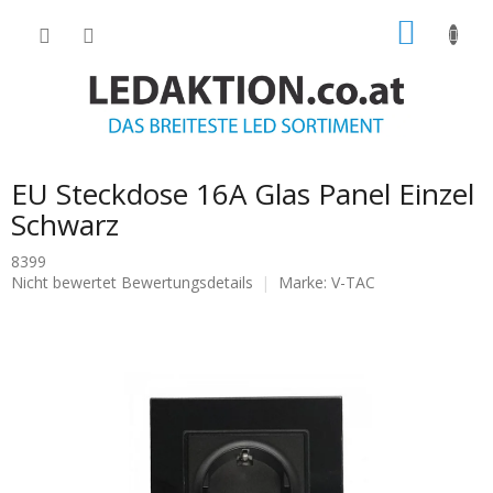
Zum
WARE
Inhalt
springen
EU Steckdose 16A Glas Panel Einzel
Schwarz
8399
Die
Nicht bewertet
Bewertungsdetails
Marke:
V-TAC
durchschnittliche
Produktbewertung
ist
0.0
von
5
Sternen.