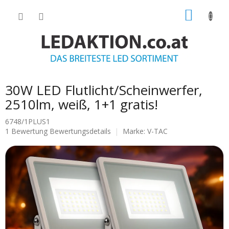
Zum
WARE
Inhalt
springen
30W LED Flutlicht/Scheinwerfer,
2510lm, weiß, 1+1 gratis!
6748/1PLUS1
Die
1 Bewertung
Bewertungsdetails
Marke:
V-TAC
durchschnittliche
Produktbewertung
ist
5.0
von
5
Sternen.