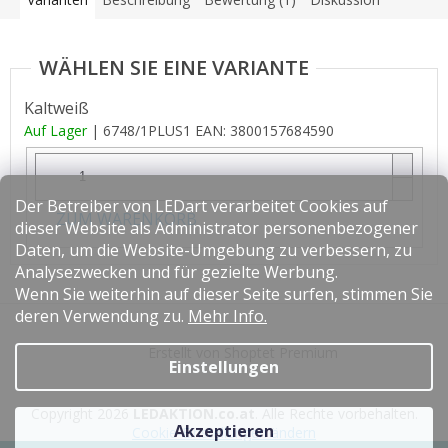
Kaltweiß
Auf Lager
| 6748/1PLUS1
EAN:
3800157684590
Der Betreiber von LEDart verarbeitet Cookies auf
ZUM WARENKORB
dieser Website als Administrator personenbezogener
Daten, um die Website-Umgebung zu verbessern, zu
Analysezwecken und für gezielte Werbung.
Wenn Sie weiterhin auf dieser Seite surfen, stimmen Sie
F
deren Verwendung zu.
Mehr Info.
u
Erstellt von Shoptet Premium
ß
Einstellungen
z
e
Copyright 2026
LEDAKTION.co.at
. Alle Rechte vorbehalten.
i
Akzeptieren
Cookie-Einstellungen ändern
l