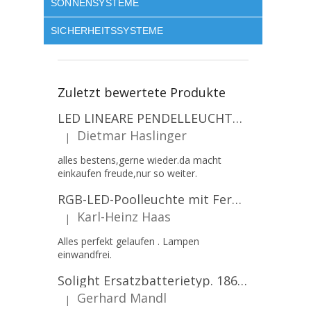
SONNENSYSTEME
SICHERHEITSSYSTEME
Zuletzt bewertete Produkte
LED LINEARE PENDELLEUCHTE EXECULINE 120CM, 30W, 3750LM, 96°, 4000K, IP20, WEISS [207806]
Dietmar Haslinger
|
Die Produktbewertung beträgt 5 von 5 Sternen.
alles bestens,gerne wieder.da macht
einkaufen freude,nur so weiter.
RGB-LED-Poolleuchte mit Fernbedienung, 12W, 1260lm, PAR56, 12V, 1+1 gratis!
Karl-Heinz Haas
|
Die Produktbewertung beträgt 5 von 5 Sternen.
Alles perfekt gelaufen . Lampen
einwandfrei.
Solight Ersatzbatterietyp. 18650, 3,7 V, Li-Ion, 2200 mAh [WN900]
Gerhard Mandl
|
Die Produktbewertung beträgt 5 von 5 Sternen.