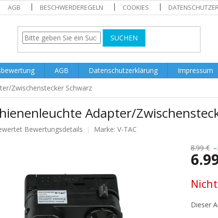
AGB
BESCHWERDEREGELN
COOKIES
DATENSCHUTZE
SUCHEN
sbewertung
AGB
Datenschutzerklärung
Impressum
ter/Zwischenstecker Schwarz
chienenleuchte Adapter/Zwischenstec
ewertet
Bewertungsdetails
Marke:
V-TAC
nittliche
tbewertung
8.99 €
–
6.9
Verkaufs
Nicht
.
Dieser Ar