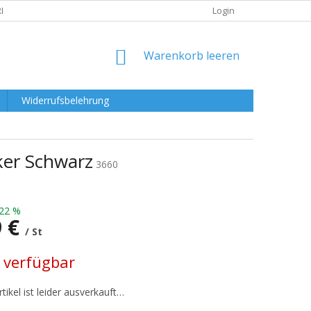
RKLÄRUNG
Login
WARENKORB
Warenkorb leeren
Widerrufsbelehrung
ker Schwarz
3660
22 %
9 €
/ St
preis:
 verfügbar
tikel ist leider ausverkauft…