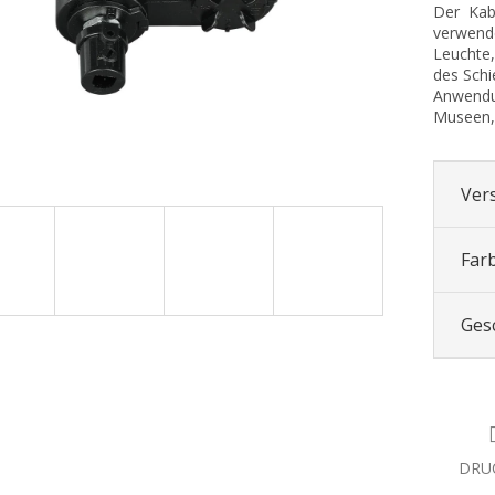
Der Kab
verwend
Leuchte, 
des Schi
Anwendu
Museen, 
Ver
Far
Ges
DRU