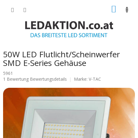
Zum
WARE
Inhalt
springen
50W LED Flutlicht/Scheinwerfer
SMD E-Series Gehäuse
5961
Die
1 Bewertung
Bewertungsdetails
Marke:
V-TAC
durchschnittliche
Produktbewertung
ist
5.0
von
5
Sternen.