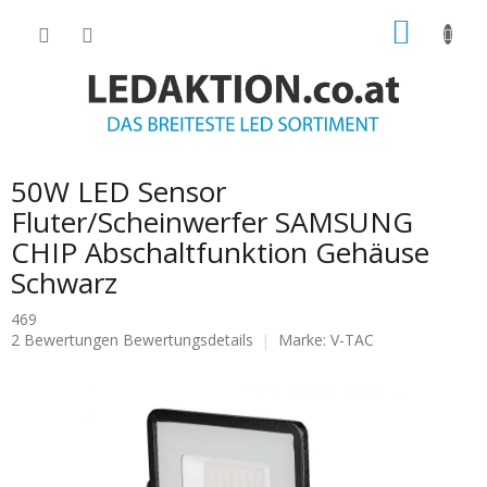
Zum
WARE
Inhalt
springen
50W LED Sensor
Fluter/Scheinwerfer SAMSUNG
CHIP Abschaltfunktion Gehäuse
Schwarz
469
Die
2 Bewertungen
Bewertungsdetails
Marke:
V-TAC
durchschnittliche
Produktbewertung
ist
5.0
von
5
Sternen.