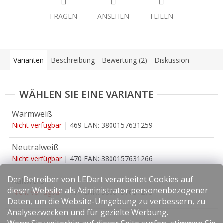
FRAGEN
ANSEHEN
TEILEN
Varianten
Beschreibung
Bewertung (2)
Diskussion
Warmweiß
Nicht verfügbar
| 469
EAN:
3800157631259
Neutralweiß
Nicht verfügbar
| 470
EAN:
3800157631266
Der Betreiber von LEDart verarbeitet Cookies auf
Kaltweiß
dieser Website als Administrator personenbezogener
Nicht verfügbar
| 471
EAN:
3800157631273
Daten, um die Website-Umgebung zu verbessern, zu
Analysezwecken und für gezielte Werbung.