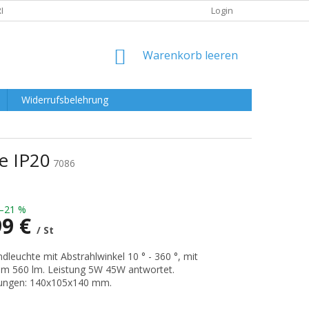
RKLÄRUNG
Login
WARENKORB
Warenkorb leeren
Widerrufsbelehrung
e IP20
7086
–21 %
99 €
/ St
preis:
leuchte mit Abstrahlwinkel 10 ° - 360 °, mit
om 560 lm. Leistung 5W 45W antwortet.
ngen: 140x105x140 mm.