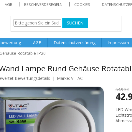
AGB
BESCHWERDEREGELN
COOKIES
DATENSCHUTZE
SUCHEN
sbewertung
AGB
Datenschutzerklärung
Impressum
ehäuse Rotatable IP20
Wand Lampe Rund Gehäuse Rotatabl
ewertet
Bewertungsdetails
Marke:
V-TAC
nittliche
tbewertung
54.99 €
42.
Verkaufs
LED Wand
Lichtstr
.
Abmessu