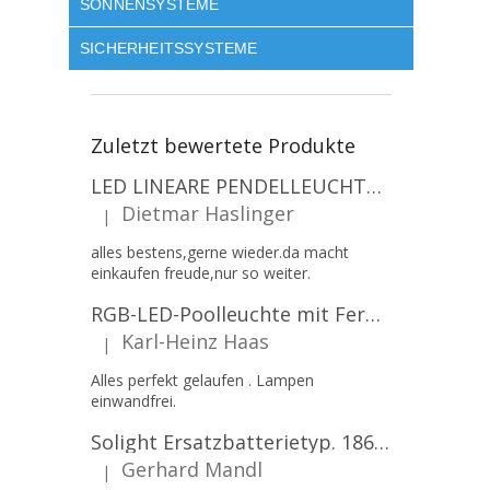
SONNENSYSTEME
SICHERHEITSSYSTEME
Zuletzt bewertete Produkte
LED LINEARE PENDELLEUCHTE EXECULINE 120CM, 30W, 3750LM, 96°, 4000K, IP20, WEISS [207806]
Dietmar Haslinger
|
Die Produktbewertung beträgt 5 von 5 Sternen.
alles bestens,gerne wieder.da macht
einkaufen freude,nur so weiter.
RGB-LED-Poolleuchte mit Fernbedienung, 12W, 1260lm, PAR56, 12V, 1+1 gratis!
Karl-Heinz Haas
|
Die Produktbewertung beträgt 5 von 5 Sternen.
Alles perfekt gelaufen . Lampen
einwandfrei.
Solight Ersatzbatterietyp. 18650, 3,7 V, Li-Ion, 2200 mAh [WN900]
Gerhard Mandl
|
Die Produktbewertung beträgt 5 von 5 Sternen.