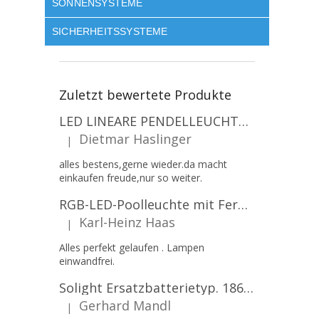
SONNENSYSTEME
SICHERHEITSSYSTEME
Zuletzt bewertete Produkte
LED LINEARE PENDELLEUCHTE EXECULINE 120CM, 30W, 3750LM, 96°, 4000K, IP20, WEISS [207806]
Dietmar Haslinger
|
Die Produktbewertung beträgt 5 von 5 Sternen.
alles bestens,gerne wieder.da macht
einkaufen freude,nur so weiter.
RGB-LED-Poolleuchte mit Fernbedienung, 12W, 1260lm, PAR56, 12V, 1+1 gratis!
Karl-Heinz Haas
|
Die Produktbewertung beträgt 5 von 5 Sternen.
Alles perfekt gelaufen . Lampen
einwandfrei.
Solight Ersatzbatterietyp. 18650, 3,7 V, Li-Ion, 2200 mAh [WN900]
Gerhard Mandl
|
Die Produktbewertung beträgt 5 von 5 Sternen.