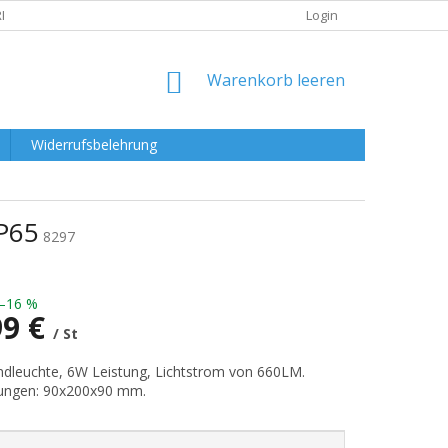
RKLÄRUNG
Login
WARENKORB
Warenkorb leeren
Widerrufsbelehrung
P65
8297
–16 %
99 €
/ St
preis:
dleuchte, 6W Leistung, Lichtstrom von 660LM.
ngen: 90x200x90 mm.