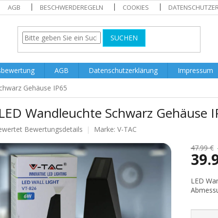
AGB
BESCHWERDEREGELN
COOKIES
DATENSCHUTZE
SUCHEN
sbewertung
AGB
Datenschutzerklärung
Impressum
chwarz Gehäuse IP65
LED Wandleuchte Schwarz Gehäuse I
ewertet
Bewertungsdetails
Marke:
V-TAC
nittliche
tbewertung
47.99 €
39.
Verkaufs
LED Wan
Abmessu
.