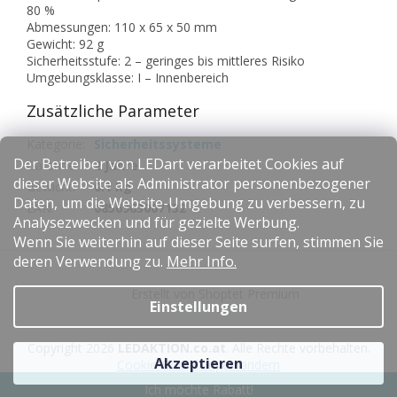
80 %
Abmessungen: 110 x 65 x 50 mm
Gewicht: 92 g
Sicherheitsstufe: 2 – geringes bis mittleres Risiko
Umgebungsklasse: I – Innenbereich
Zusätzliche Parameter
Kategorie
:
Sicherheitssysteme
Der Betreiber von LEDart verarbeitet Cookies auf
Garantie
:
2 Jahre
dieser Website als Administrator personenbezogener
Gewicht
:
0.1 kg
Daten, um die Website-Umgebung zu verbessern, zu
EAN
:
0856963007132
Analysezwecken und für gezielte Werbung.
Wenn Sie weiterhin auf dieser Seite surfen, stimmen Sie
F
deren Verwendung zu.
Mehr Info.
u
Erstellt von Shoptet Premium
ß
Einstellungen
z
e
Copyright 2026
LEDAKTION.co.at
. Alle Rechte vorbehalten.
i
Akzeptieren
Cookie-Einstellungen ändern
l
Ich möchte Rabatt!
e