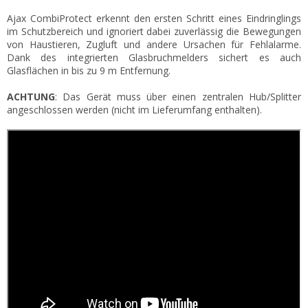
Ajax CombiProtect erkennt den ersten Schritt eines Eindringlings
im Schutzbereich und ignoriert dabei zuverlässig die Bewegungen
von Haustieren, Zugluft und andere Ursachen für Fehlalarme.
Dank des integrierten Glasbruchmelders sichert es auch
Glasflächen in bis zu 9 m Entfernung.
ACHTUNG
: Das Gerät muss über einen zentralen Hub/Splitter
angeschlossen werden (nicht im Lieferumfang enthalten).