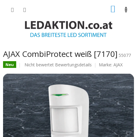
Zum
WARE
Inhalt
springen
AJAX CombiProtect weiß [7170]
55077
Die
Nicht bewertet
Bewertungsdetails
Marke:
AJAX
Neu
durchschnittliche
Produktbewertung
ist
0.0
von
5
Sternen.