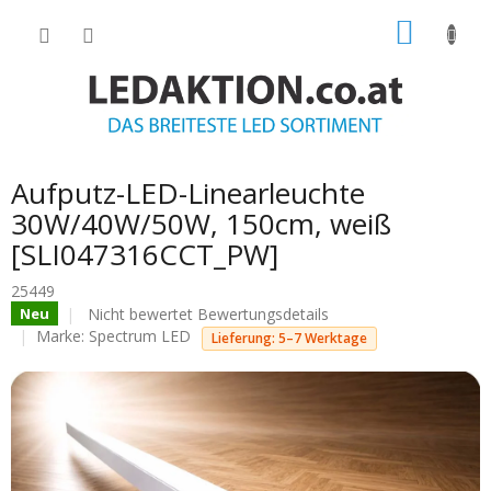
Zum
WARE
Inhalt
springen
Aufputz-LED-Linearleuchte
30W/40W/50W, 150cm, weiß
[SLI047316CCT_PW]
25449
Die
Nicht bewertet
Bewertungsdetails
Neu
durchschnittliche
Marke:
Spectrum LED
Lieferung: 5–7 Werktage
Produktbewertung
ist
0.0
von
5
Sternen.