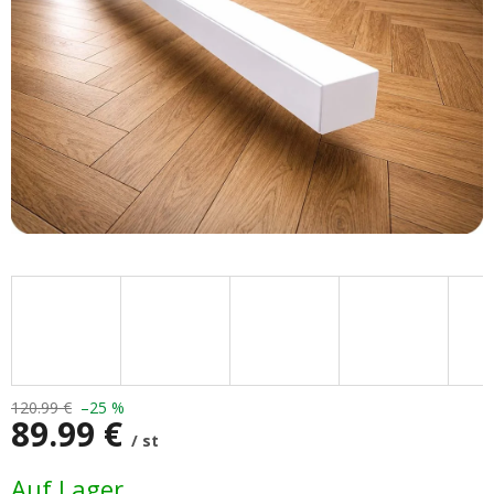
120.99 €
–25 %
89.99 €
/ st
Verkaufspreis:
Auf Lager