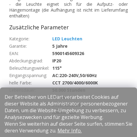
- die Leuchte eignet sich für die Aufputz- oder
Hängemontage (die Aufhängung ist nicht im Lieferumfang
enthalten)
Zusätzliche Parameter
Kategorie
:
LED Leuchten
Garantie
:
5 Jahre
EAN
:
5900145609326
Abdeckungsgrad
:
IP20
Beleuchtungswinkel
:
115°
Eingangsspannung
:
AC:220-240V,50/60Hz
helle Farbe
:
CCT 2700/4000/6000K
Lebensdauer
:
50.000 Stunden
Der Betreiber von LEDart verarbeitet Cookies auf
Leistung (W)
:
30/40/50
dieser Website als Administrator personenbezogener
Lumen (lm)
:
3000/4000/5000
Daten, um die Website-Umgebung zu verbessern, zu
Material
:
Aluminium
Analysezwecken und für gezielte Werbung.
Wenn Sie weiterhin auf dieser Seite surfen, stimmen Sie
F
deren Verwendung zu.
Mehr Info.
u