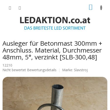
Zum
WARE
Inhalt
springen
Ausleger für Betonmast 300mm +
Anschluss. Material, Durchmesser
48mm, 5°, verzinkt [SLB-300,48]
12210
Die
Nicht bewertet
Bewertungsdetails
Marke:
Slavstroj
durchschnittliche
Produktbewertung
ist
0.0
von
5
Sternen.