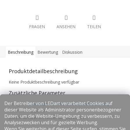
FRAGEN
ANSEHEN
TEILEN
Beschreibung
Bewertung
Diskussion
Produktdetailbeschreibung
Keine Produktbeschreibung verfügbar
Zusätzliche Parameter
Der Betreiber von LEDart verarbeitet Cookies auf
Kategorie
:
Ausleger für die Straßenbeleuchtung
dieser Website als Administrator personenbezogener
Garantie
:
2 Jahre
Daten, um die Website-Umgebung zu verbessern, zu
Dieser Artikel ist leider ausverkauft…
Analysezwecken und für gezielte Werbung.
Wenn Sie weiterhin auf dieser Seite surfen, stimmen Sie