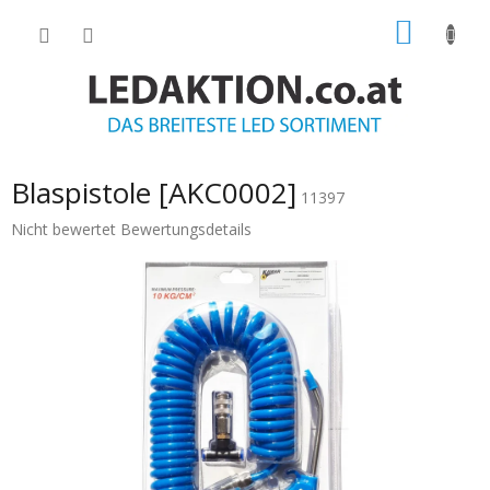
Zum
WARE
Inhalt
springen
Blaspistole [AKC0002]
11397
Die
Nicht bewertet
Bewertungsdetails
durchschnittliche
Produktbewertung
ist
0.0
von
5
Sternen.