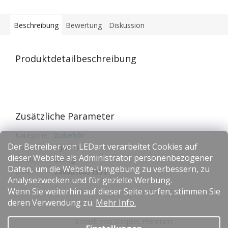
Beschreibung
Bewertung
Diskussion
Produktdetailbeschreibung
Zusätzliche Parameter
Kategorie
:
Zubehör
Der Betreiber von LEDart verarbeitet Cookies auf
Garantie
:
2 Jahre
dieser Website als Administrator personenbezogener
Gewicht
:
0.5 kg
Daten, um die Website-Umgebung zu verbessern, zu
EAN
:
2000010051359
Analysezwecken und für gezielte Werbung.
Wenn Sie weiterhin auf dieser Seite surfen, stimmen Sie
F
deren Verwendung zu.
Mehr Info.
u
Erstellt von Shoptet Premium
ß