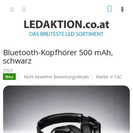
Zum
WARE
Inhalt
springen
Bluetooth-Kopfhörer 500 mAh,
schwarz
7727
Die
Nicht bewertet
Bewertungsdetails
Marke:
V-TAC
Neu
durchschnittliche
Produktbewertung
ist
0.0
von
5
Sternen.