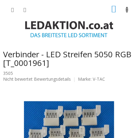
Zum
WARE
Inhalt
springen
Verbinder - LED Streifen 5050 RGB
[T_0001961]
3505
Die
Nicht bewertet
Bewertungsdetails
Marke:
V-TAC
durchschnittliche
Produktbewertung
ist
0.0
von
5
Sternen.