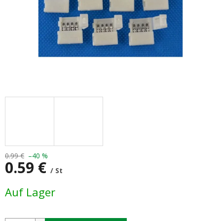
0.99 €
–40 %
0.59 €
/ St
Verkaufspreis:
Auf Lager