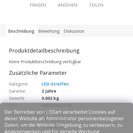
FRAGEN
ANSEHEN
TEILEN
Beschreibung
Bewertung
Diskussion
Produktdetailbeschreibung
Keine Produktbeschreibung verfügbar
Zusätzliche Parameter
Kategorie
:
LED-Streifen
Garantie
:
2 Jahre
Gewicht
:
0.002 kg
EAN
:
3800230622105
Der Betreiber von LEDart verarbeitet Cookies auf
Dimmbare
:
Nein
dieser Website als Administrator personenbezogener
EAN Code
:
3800230622105
Daten, um die Website-Umgebung zu verbessern, zu
Warennummer
:
8544429090
Analysezwecken und für gezielte Werbung.