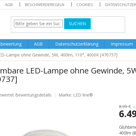
AGB
BESCHWERDEREGELN
COOKIES
DATENSCHUTZE
SUCHEN
sbewertung
AGB
Datenschutzerklärung
Impressum
D-Lampe ohne Gewinde, 5W, 400lm, 110°, 4000K [470737]
mbare LED-Lampe ohne Gewinde, 5W,
0737]
ewertet
Bewertungsdetails
Marke:
LED line®
nittliche
tbewertung
8.99 €
–
6.4
Verkaufs
Glühbirn
400lm (8
.