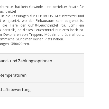
htmittel hat kein Gewinde - ein perfekter Ersatz für
chtmittel.
 in die Fassungen für GU10/GU5,3-Leuchtmittel und
t eingesetzt, wo der Einbauraum sehr begrenzt ist
die Tiefe der GU10-Leuchtmittel (ca. 5cm) ein
s darstellt, da dieses Leuchtmittel nur 2cm hoch ist.
m Dekorieren von Treppen, Möbeln und überall dort,
mmliche Glühbirnen keinen Platz haben.
ungen: Ø50x20mm.
sand- und Zahlungsoptionen
btemperaturen
chäftsbewertung