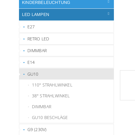
e
KINDERBELEUCHTUNG
LED LAMPEN
E27
RETRO LED
DIMMBAR
E14
GU10
110° STRAHLWINKEL
38° STRAHLWINKEL
DIMMBAR
GU10 BESCHLÄGE
G9 (230V)