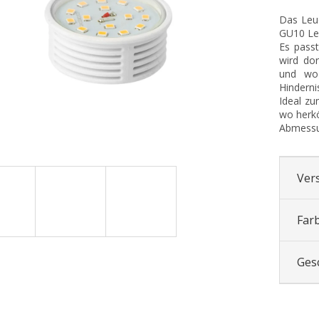
Das Leuc
GU10 Leu
Es passt
wird dor
und wo 
Hinderni
Ideal zu
wo herkö
Abmess
Ver
Far
Ges