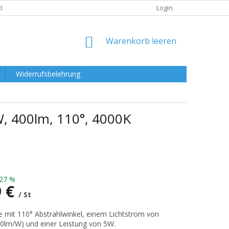
RKLÄRUNG
Login
WARENKORB
Warenkorb leeren
Widerrufsbelehrung
 400lm, 110°, 4000K
27 %
9 €
/ St
preis:
e mit 110° Abstrahlwinkel, einem Lichtstrom von
0lm/W) und einer Leistung von 5W.