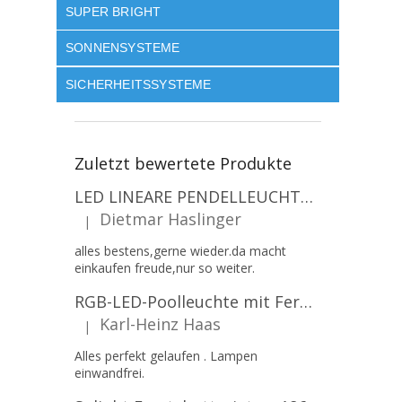
SUPER BRIGHT
SONNENSYSTEME
SICHERHEITSSYSTEME
Zuletzt bewertete Produkte
LED LINEARE PENDELLEUCHTE EXECULINE 120CM, 30W, 3750LM, 96°, 4000K, IP20, WEISS [207806]
Dietmar Haslinger
|
Die Produktbewertung beträgt 5 von 5 Sternen.
alles bestens,gerne wieder.da macht
einkaufen freude,nur so weiter.
RGB-LED-Poolleuchte mit Fernbedienung, 12W, 1260lm, PAR56, 12V, 1+1 gratis!
Karl-Heinz Haas
|
Die Produktbewertung beträgt 5 von 5 Sternen.
Alles perfekt gelaufen . Lampen
einwandfrei.