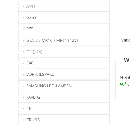
AR111
GX53
R7S
Vari
GU5.3 / MR16 / MR11 (12V)
G4 (12V)
E40
VORTEILSPAKET
Neut
Auf 
SAMSUNG LED-LAMPEN
FARBIG
CRI
CRI>95