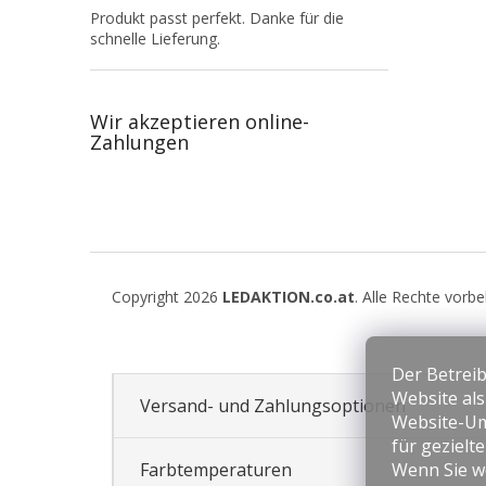
Produkt passt perfekt. Danke für die
schnelle Lieferung.
Wir akzeptieren online-
Zahlungen
F
u
Copyright 2026
LEDAKTION.co.at
. Alle Rechte vorb
ß
z
e
Der Betreib
i
Website al
l
Versand- und Zahlungsoptionen
Website-Um
e
für gezielt
Farbtemperaturen
Wenn Sie we