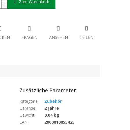
Zum Warenkorb
CKEN
FRAGEN
ANSEHEN
TEILEN
Zusätzliche Parameter
Kategorie
:
Zubehör
Garantie
:
2 Jahre
Gewicht
:
0.04 kg
EAN
:
2000010055425