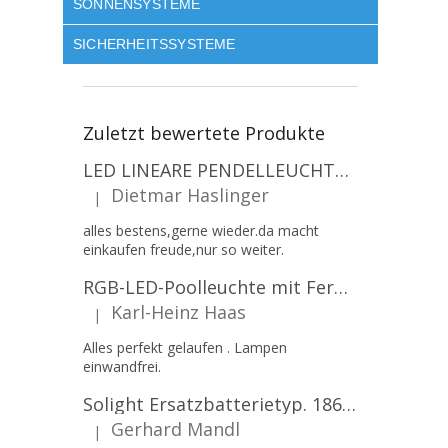
SONNENSYSTEME
SICHERHEITSSYSTEME
Zuletzt bewertete Produkte
LED LINEARE PENDELLEUCHTE EXECULINE 120CM, 30W, 3750LM, 96°, 4000K, IP20, WEISS [207806]
Dietmar Haslinger
|
Die Produktbewertung beträgt 5 von 5 Sternen.
alles bestens,gerne wieder.da macht
einkaufen freude,nur so weiter.
RGB-LED-Poolleuchte mit Fernbedienung, 12W, 1260lm, PAR56, 12V, 1+1 gratis!
Karl-Heinz Haas
|
Die Produktbewertung beträgt 5 von 5 Sternen.
Alles perfekt gelaufen . Lampen
einwandfrei.
Solight Ersatzbatterietyp. 18650, 3,7 V, Li-Ion, 2200 mAh [WN900]
Gerhard Mandl
|
Die Produktbewertung beträgt 5 von 5 Sternen.