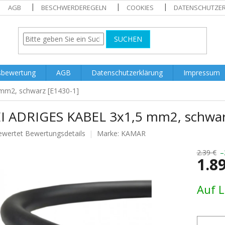
AGB
BESCHWERDEREGELN
COOKIES
DATENSCHUTZE
SUCHEN
sbewertung
AGB
Datenschutzerklärung
Impressum
mm2, schwarz [E1430-1]
I ADRIGES KABEL 3x1,5 mm2, schwar
ewertet
Bewertungsdetails
Marke:
KAMAR
nittliche
tbewertung
2.39 €
–
1.8
Verkaufs
Auf 
.