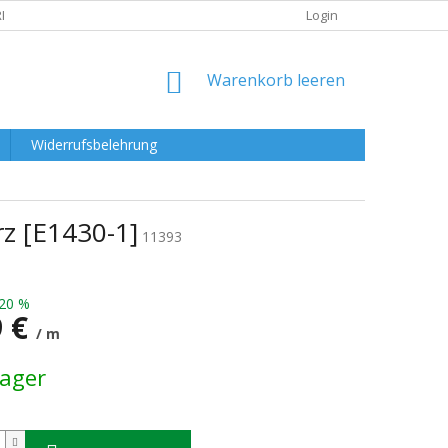
RKLÄRUNG
Login
WARENKORB
Warenkorb leeren
Widerrufsbelehrung
z [E1430-1]
11393
20 %
9 €
/ m
preis:
Lager