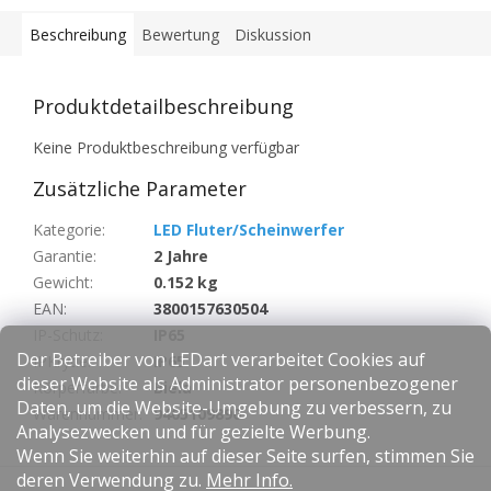
Beschreibung
Bewertung
Diskussion
Produktdetailbeschreibung
Keine Produktbeschreibung verfügbar
Zusätzliche Parameter
Kategorie
:
LED Fluter/Scheinwerfer
Garantie
:
2 Jahre
Gewicht
:
0.152 kg
EAN
:
3800157630504
IP-Schutz
:
IP65
Der Betreiber von LEDart verarbeitet Cookies auf
IPKrytie
:
IP65
dieser Website als Administrator personenbezogener
Körperfarbe
:
Biela
Daten, um die Website-Umgebung zu verbessern, zu
Warennummer
:
9405109890
Analysezwecken und für gezielte Werbung.
Wenn Sie weiterhin auf dieser Seite surfen, stimmen Sie
F
deren Verwendung zu.
Mehr Info.