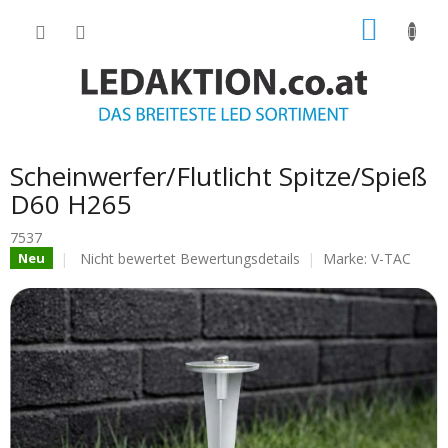
Zum
WARE
Inhalt
springen
Scheinwerfer/Flutlicht Spitze/Spieß
D60 H265
7537
Die
Nicht bewertet
Bewertungsdetails
Marke:
V-TAC
Neu
durchschnittliche
Produktbewertung
ist
0.0
von
5
Sternen.