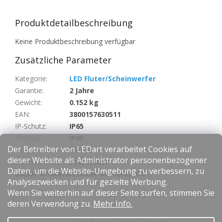
Produktdetailbeschreibung
Keine Produktbeschreibung verfügbar
Zusätzliche Parameter
Kategorie
:
LED Fluter/Scheinwerfer
Garantie
:
2 Jahre
Gewicht
:
0.152 kg
EAN
:
3800157630511
IP-Schutz
:
IP65
IPKrytie
:
IP65
Der Betreiber von LEDart verarbeitet Cookies auf
Körperfarbe
:
Čierna
dieser Website als Administrator personenbezogener
Warennummer
:
9405109890
Daten, um die Website-Umgebung zu verbessern, zu
Dieser Artikel ist leider ausverkauft…
Analysezwecken und für gezielte Werbung.
Wenn Sie weiterhin auf dieser Seite surfen, stimmen Sie
F
deren Verwendung zu.
Mehr Info.
u
Erstellt von Shoptet Premium