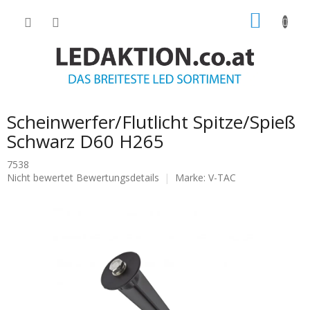
Zum
WARE
Inhalt
springen
Scheinwerfer/Flutlicht Spitze/Spieß
Schwarz D60 H265
7538
Die
Nicht bewertet
Bewertungsdetails
Marke:
V-TAC
durchschnittliche
Produktbewertung
ist
0.0
von
5
Sternen.