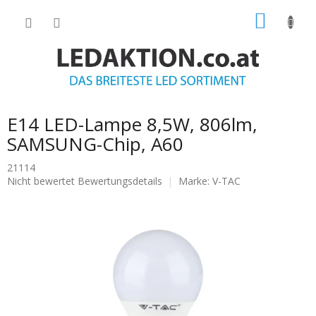
Zum
WARE
Inhalt
springen
E14 LED-Lampe 8,5W, 806lm,
SAMSUNG-Chip, A60
21114
Die
Nicht bewertet
Bewertungsdetails
Marke:
V-TAC
durchschnittliche
Produktbewertung
ist
0.0
von
5
Sternen.