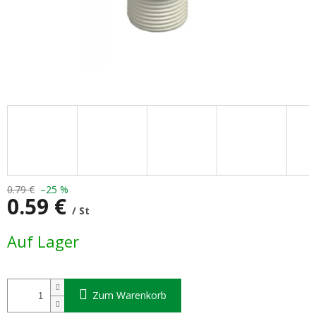
0.79 €
–25 %
0.59 €
/ St
Verkaufspreis:
Auf Lager
Zum Warenkorb