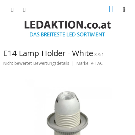
Zum
WARE
Inhalt
springen
E14 Lamp Holder - White
8751
Die
Nicht bewertet
Bewertungsdetails
Marke:
V-TAC
durchschnittliche
Produktbewertung
ist
0.0
von
5
Sternen.