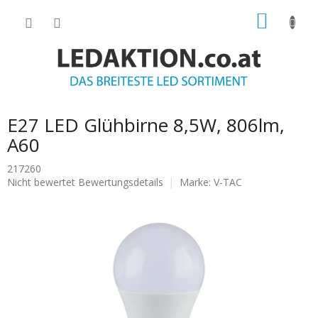
Zum
WARE
Inhalt
springen
E27 LED Glühbirne 8,5W, 806lm,
A60
217260
Die
Nicht bewertet
Bewertungsdetails
Marke:
V-TAC
durchschnittliche
Produktbewertung
ist
0.0
von
5
Sternen.