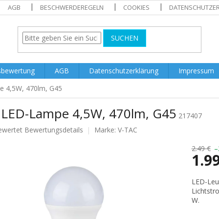
AGB
BESCHWERDEREGELN
COOKIES
DATENSCHUTZE
SUCHEN
sbewertung
AGB
Datenschutzerklärung
Impressum
e 4,5W, 470lm, G45
 LED-Lampe 4,5W, 470lm, G45
217407
ewertet
Bewertungsdetails
Marke:
V-TAC
nittliche
tbewertung
2.49 €
–
1.9
Verkaufs
LED-Leuc
Lichtstr
.
W.