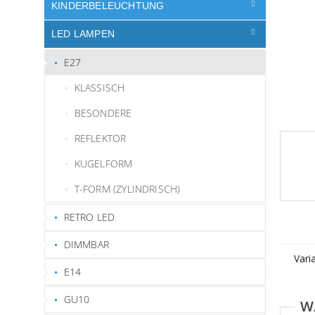
e
KINDERBELEUCHTUNG
LED LAMPEN
E27
KLASSISCH
BESONDERE
REFLEKTOR
KUGELFORM
T-FORM (ZYLINDRISCH)
RETRO LED
DIMMBAR
Vari
E14
GU10