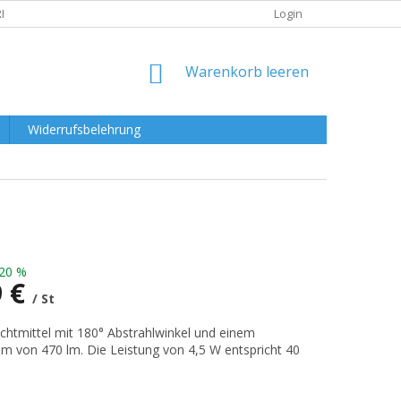
RKLÄRUNG
Login
WARENKORB
Warenkorb leeren
Widerrufsbelehrung
20 %
9 €
/ St
preis:
htmittel mit 180° Abstrahlwinkel und einem
om von 470 lm. Die Leistung von 4,5 W entspricht 40