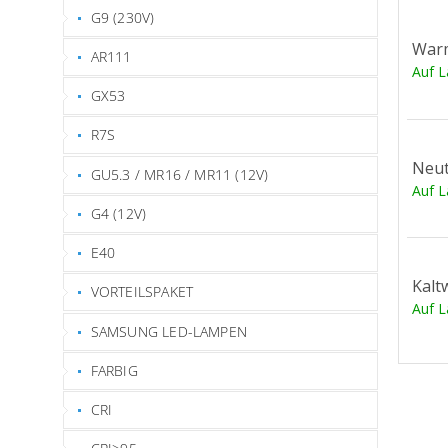
G9 (230V)
War
AR111
Auf 
GX53
R7S
Neut
GU5.3 / MR16 / MR11 (12V)
Auf 
G4 (12V)
E40
Kalt
VORTEILSPAKET
Auf 
SAMSUNG LED-LAMPEN
FARBIG
CRI