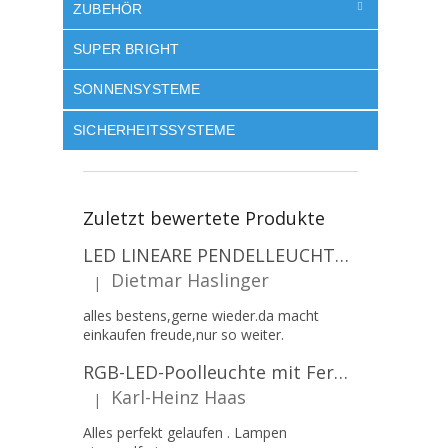
ZUBEHÖR
SUPER BRIGHT
SONNENSYSTEME
SICHERHEITSSYSTEME
Zuletzt bewertete Produkte
LED LINEARE PENDELLEUCHTE EXECULINE 120CM, 30W, 3750LM, 96°, 4000K, IP20, WEISS [207806]
Dietmar Haslinger
|
Die Produktbewertung beträgt 5 von 5 Sternen.
alles bestens,gerne wieder.da macht
einkaufen freude,nur so weiter.
RGB-LED-Poolleuchte mit Fernbedienung, 12W, 1260lm, PAR56, 12V, 1+1 gratis!
Karl-Heinz Haas
|
Die Produktbewertung beträgt 5 von 5 Sternen.
Alles perfekt gelaufen . Lampen