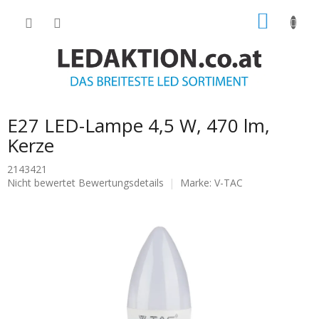
Zum
WARE
Inhalt
springen
E27 LED-Lampe 4,5 W, 470 lm,
Kerze
2143421
Die
Nicht bewertet
Bewertungsdetails
Marke:
V-TAC
durchschnittliche
Produktbewertung
ist
0.0
von
5
Sternen.