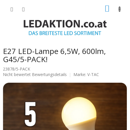
Zum
WARE
Inhalt
springen
E27 LED-Lampe 6,5W, 600lm,
G45/5-PACK!
23878/5-PACK
Die
Nicht bewertet
Bewertungsdetails
Marke:
V-TAC
durchschnittliche
Produktbewertung
ist
0.0
von
5
Sternen.