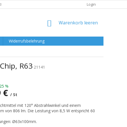
RKLÄRUNG
Login
WARENKORB
Warenkorb leeren
Widerrufsbelehrung
Chip, R63
21141
25 %
9 €
/ St
preis:
htmittel mit 120° Abstrahlwinkel und einem
om von 806 lm. Die Leistung von 8,5 W entspricht 60
ungen: Ø63x100mm.