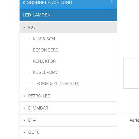
e
KINDERBELEUCHTUNG
LED LAMPEN
E27
KLASSISCH
BESONDERE
REFLEKTOR
KUGELFORM
T-FORM (ZYLINDRISCH)
RETRO LED
DIMMBAR
E14
Vari
GU10