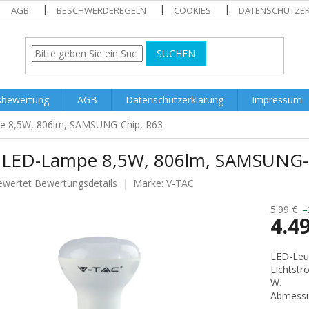
AGB
BESCHWERDEREGELN
COOKIES
DATENSCHUTZE
SUCHEN
sbewertung
AGB
Datenschutzerklärung
Impressum
e 8,5W, 806lm, SAMSUNG-Chip, R63
 LED-Lampe 8,5W, 806lm, SAMSUNG-
ewertet
Bewertungsdetails
Marke:
V-TAC
nittliche
tbewertung
5.99 €
–
4.4
Verkaufs
LED-Leuc
Lichtstr
.
W.
Abmess