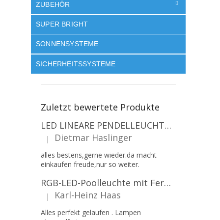
ZUBEHÖR
SUPER BRIGHT
SONNENSYSTEME
SICHERHEITSSYSTEME
Zuletzt bewertete Produkte
LED LINEARE PENDELLEUCHTE EXECULINE 120CM, 30W, 3750LM, 96°, 4000K, IP20, WEISS [207806]
Dietmar Haslinger
|
Die Produktbewertung beträgt 5 von 5 Sternen.
alles bestens,gerne wieder.da macht
einkaufen freude,nur so weiter.
RGB-LED-Poolleuchte mit Fernbedienung, 12W, 1260lm, PAR56, 12V, 1+1 gratis!
Karl-Heinz Haas
|
Die Produktbewertung beträgt 5 von 5 Sternen.
Alles perfekt gelaufen . Lampen