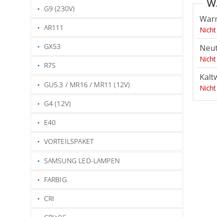
G9 (230V)
War
AR111
Nicht
GX53
Neut
Nicht
R7S
Kalt
GU5.3 / MR16 / MR11 (12V)
Nicht
G4 (12V)
E40
VORTEILSPAKET
SAMSUNG LED-LAMPEN
FARBIG
CRI