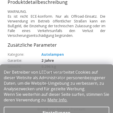
Produktdetailbeschreibung
WARNUNG.
Es ist nicht ECE-konform. Nur als Offroad-Einsatz. Die
Verwendung im Betrieb öffentlicher Straßen kann ein
Bußgeld, die Einziehung der technischen Zulassung oder im
Falle eines Verkehrsunfalls den Verlust der
Versicherungsentschädigung begründen.
Zusätzliche Parameter
Kategorie
:
Autolampen
Garantie
:
2 Jahre
Gewicht
:
0.296 kg
Der Betreiber von LEDart verarbeitet Cookies auf
EAN
:
5902537819801
dieser Website als Administrator personenbezogener
Arbeitstemperatur
:
-40°C - +50°C
Daten, um die Website-Umgebung zu verbessern, zu
Eingangsspannung
:
12V
Analysezwecken und für gezielte Werbung.
Wenn Sie weiterhin auf dieser Seite surfen, stimmen Sie
F
deren Verwendung zu.
Mehr Info.
u
Erstellt von Shoptet Premium
ß
Einstellungen