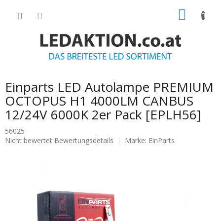
Zum
WARE
Inhalt
springen
Einparts LED Autolampe PREMIUM
OCTOPUS H1 4000LM CANBUS
12/24V 6000K 2er Pack [EPLH56]
56025
Die
Nicht bewertet
Bewertungsdetails
Marke:
EinParts
durchschnittliche
Produktbewertung
ist
0.0
von
5
Sternen.